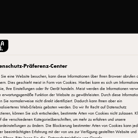
ARLA® PRO
Butter mild 82%
enschutz-Präferenz-Center
Sie eine Website besuchen, kann diese Informationen über Ihren Browser abrufen 
ern. Dies geschieht meist in Form von Cookies. Hierbei kann es sich um Information
ID: 608831
ie, Ihre Einstellungen oder Ihr Gerät handeln. Meist werden die Informationen verw
e erwartungsgemäße Funktion der Website zu gewährleisten. Durch diese Informati
 Sie normalerweise nicht direkt identifiziert. Dadurch kann Ihnen aber ein
Unsere Arla®Pro Butter ist mild gesäuert und hat 82% Fett. S
alisierteres Web-Erlebnis geboten werden. Da wir Ihr Recht auf Datenschutz
Kochen und ist natürlich auch als Brotaufstrich ein Genuss.
tieren, können Sie sich entscheiden, bestimmte Arten von Cookies nicht zulassen. K
f die verschiedenen Kategorieüberschriften, um mehr zu erfahren und unsere
ardeinstellungen zu ändern. Die Blockierung bestimmter Arten von Cookies kann je
WO KANN MAN DAS PRODUKT KAUFEN?
er beeinträchtigten Erfahrung mit der von uns zur Verfügung gestellten Website und
e führen. Bitte lesen Sie die
Datenschutzrichtlinie von Google