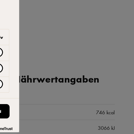
iv
iche Nährwertangaben
N
746 kcal
3066 kJ