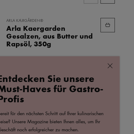
ZU
ARLA KÆRGÅRDEN®
FAVORITEN
Arla Kaergarden
HINZUFÜGEN
Gesalzen, aus Butter und
Rapsöl, 350g
schließen
Entdecken Sie unsere
ALLE REZEPTE
Must-Haves für Gastro-
Profis
Käse-Chipotle-
ereit für den nächsten Schritt auf Ihrer kulinarischen
Maiskroketten
eise? Unsere Magazine bieten Ihnen alles, um Ihr
eschäft noch erfolgreicher zu machen.