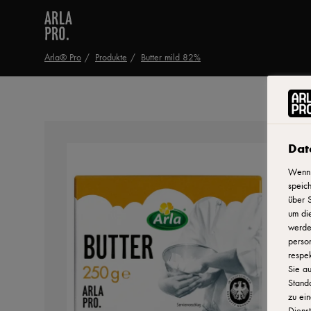
Arla® Pro
Produkte
Butter mild 82%
Dat
Wenn 
speich
über S
um di
werden
person
respek
Sie au
Stand
zu ein
Dienst