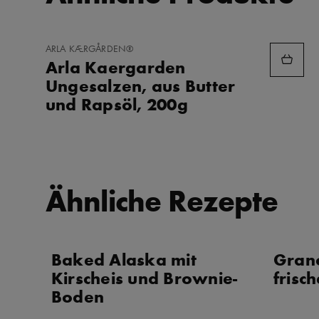
ZU
ARLA KÆRGÅRDEN®
FAVORITEN
Arla Kaergarden
HINZUFÜGEN
Ungesalzen, aus Butter
und Rapsöl, 200g
Ähnliche Rezepte
Baked Alaska mit
Grano
Kirscheis und Brownie-
frisc
Boden