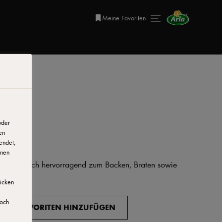
Meine Favoriten
oder
en
endet,
onen
ie eignet sich hervorragend zum Backen, Braten sowie
licken
doch
ZU FAVORITEN HINZUFÜGEN