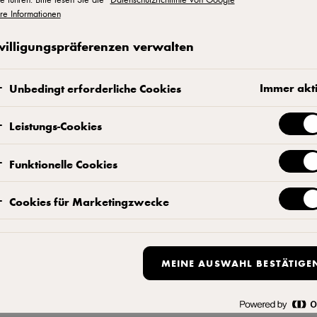
Kontaktieren Sie uns
re Informationen
willigungspräferenzen verwalten
Immer akt
Unbedingt erforderliche Cookies
Leistungs-Cookies
Funktionelle Cookies
ukt
Durchschnittl
Cookies für Marketingzwecke
pro 100g
MEINE AUSWAHL BESTÄTIGE
Energie
Energie