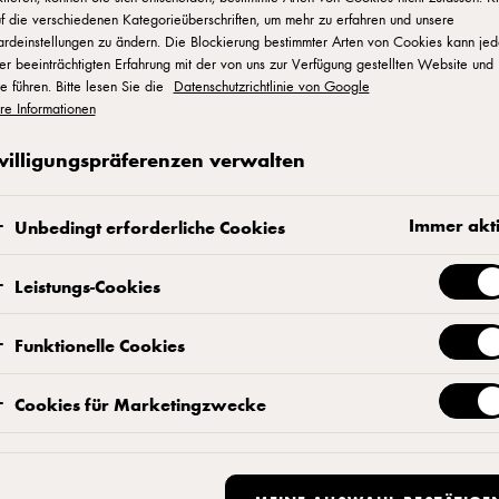
f die verschiedenen Kategorieüberschriften, um mehr zu erfahren und unsere
ardeinstellungen zu ändern. Die Blockierung bestimmter Arten von Cookies kann je
er beeinträchtigten Erfahrung mit der von uns zur Verfügung gestellten Website und
eeseburger
e führen. Bitte lesen Sie die
Datenschutzrichtlinie von Google
re Informationen
willigungspräferenzen verwalten
er Lieferservice mittlerweile für nahezu 30% des U
s Ihre Cheeseburger so zubereitet sind, dass sie 
Immer akt
Unbedingt erforderliche Cookies
titlich beim Kunden eintreffen.
Leistungs-Cookies
Funktionelle Cookies
Cookies für Marketingzwecke