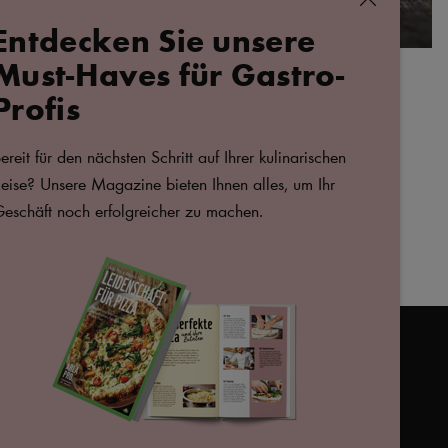
schließen
Entdecken Sie unsere
Must-Haves für Gastro-
SEPTEMBER 2024
Der klassische Cheeseburger
Profis
ereit für den nächsten Schritt auf Ihrer kulinarischen
eise? Unsere Magazine bieten Ihnen alles, um Ihr
eschäft noch erfolgreicher zu machen.