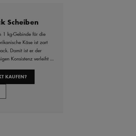
ck Scheiben
 1 kg-Gebinde für die
rikanische Käse ist zart
ck. Damit ist er der
igen Konsistenz verleiht ...
T KAUFEN?