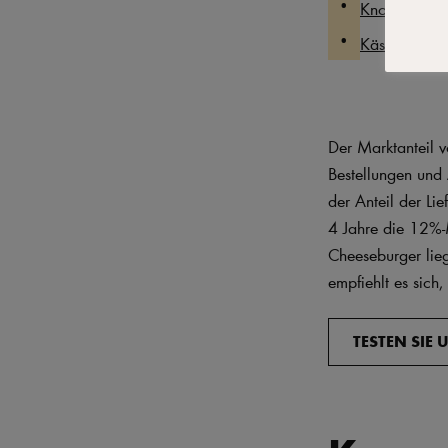
Know-how fü
Käsesorten fü
Der Marktanteil v
Bestellungen und 
der Anteil der Li
4 Jahre die 12%-M
Cheeseburger lieg
empfiehlt es sich
TESTEN SIE