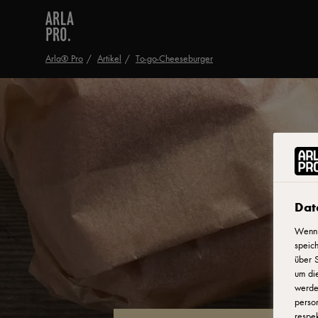
Arla® Pro
Artikel
To-go-Cheeseburger
Dat
Wenn 
speich
über S
um di
werden
person
respek