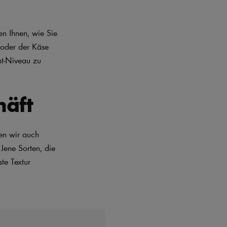
en Ihnen, wie Sie
 oder der Käse
nt-Niveau zu
häft
en wir auch
 Jene Sorten, die
te Textur