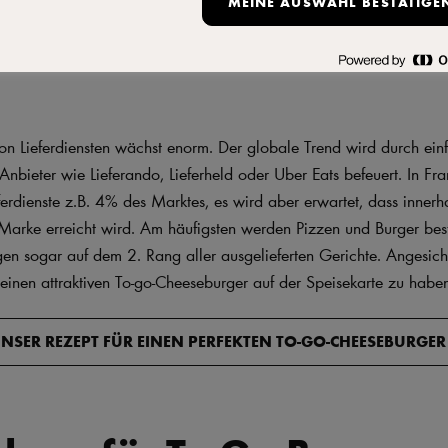
MEINE AUSWAHL BESTÄTIGE
r To-Go-Burger
r das Liefergeschäft
on Lieferdiensten wächst enorm. Der globale Trend wird durch ein
Anbieter wie Lieferando, Lieferheld oder Uber Eats befeuert. In Fra
eferdienste z.B. 4% des Marktes, es wird aber erwartet, dass inner
arke erreicht wird. Am häufigsten werden Pizzen und Burger beste
en sogar auf dem 2. Rang aller ausgelieferten Gerichte. Angesich
, einen attraktiven To-go-Cheeseburger auf der Speisekarte zu habe
 UNSER REZEPT FÜR EINEN PERFEKTEN TO-GO-CHEESEBURGE