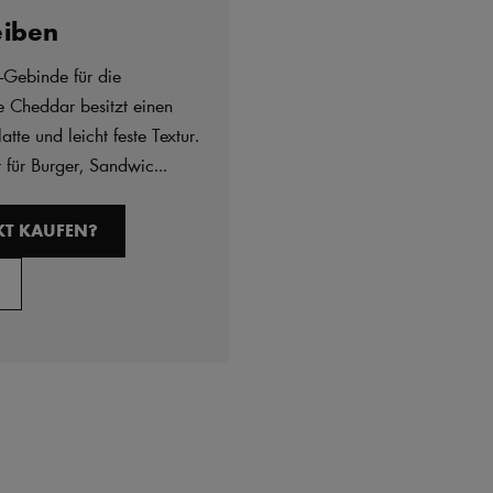
eiben
-Gebinde für die
he Cheddar besitzt einen
te und leicht feste Textur.
t für Burger, Sandwic...
T KAUFEN?