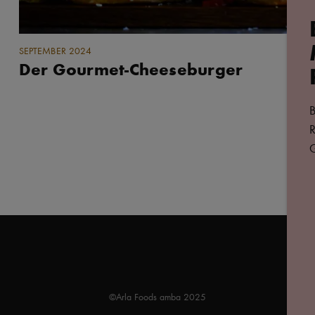
SEPTEMBER 2024
Der Gourmet-Cheeseburger
B
R
G
©Arla Foods amba 2025