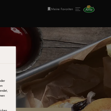
Meine Favoriten
oder
en
endet,
onen
licken