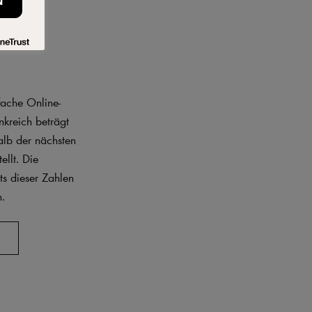
N
fache Online-
nkreich beträgt
halb der nächsten
llt. Die
ts dieser Zahlen
n.
R