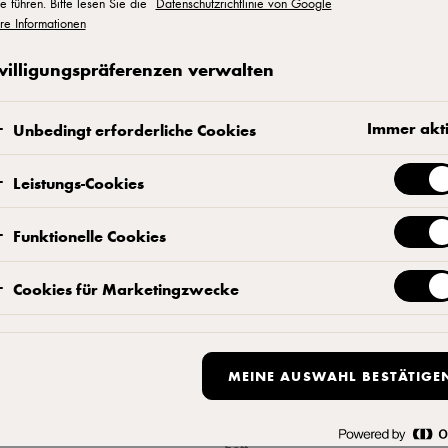
e führen. Bitte lesen Sie die
Datenschutzrichtlinie von Google
re Informationen
Kontaktieren Sie uns
willigungspräferenzen verwalten
Immer akt
Unbedingt erforderliche Cookies
Leistungs-Cookies
ukt
Durchschnittl
Funktionelle Cookies
pro 100 g
Cookies für Marketingzwecke
kultur (enthält
Milch
)
Energie
MEINE AUSWAHL BESTÄTIGE
Energie
Fett