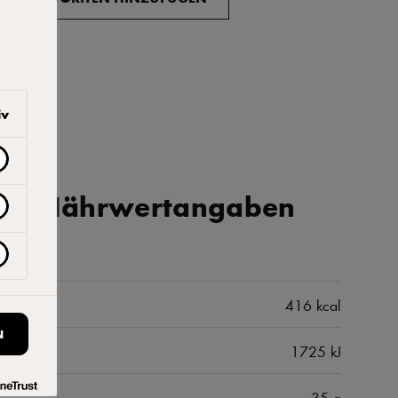
iv
iche Nährwertangaben
416 kcal
N
1725 kJ
35 g