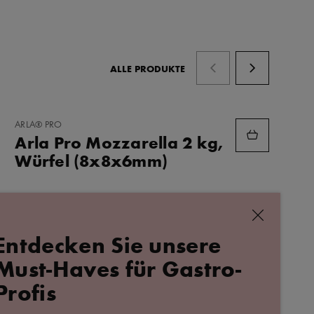
ALLE PRODUKTE
ZU
ARLA® PRO
FAVORITEN
Arla Pro Mozzarella 2 kg,
HINZUFÜGEN
Würfel (8x8x6mm)
schließen
Entdecken Sie unsere
ALLE REZEPTE
Must-Haves für Gastro-
Profis