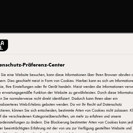
ARLA® PRO
Arla® Pro Monterey J
enschutz-Präferenz-Center
Sie eine Website besuchen, kann diese Informationen über Ihren Browser abrufen 
ern. Dies geschieht meist in Form von Cookies. Hierbei kann es sich um Information
ID: 88704
ie, Ihre Einstellungen oder Ihr Gerät handeln. Meist werden die Informationen verw
e erwartungsgemäße Funktion der Website zu gewährleisten. Durch diese Informati
Arla® Pro Monterey Jack in Scheiben im 1 kg-Gebinde für die 
 Sie normalerweise nicht direkt identifiziert. Dadurch kann Ihnen aber ein
alisierteres Web-Erlebnis geboten werden. Da wir Ihr Recht auf Datenschutz
Käse ist zart schmelzend und mild-süßlich im Geschmack. Damit 
tieren, können Sie sich entscheiden, bestimmte Arten von Cookies nicht zulassen. K
cremigen Konsistenz verleiht er jedem Burger die Textur und d
f die verschiedenen Kategorieüberschriften, um mehr zu erfahren und unsere
ardeinstellungen zu ändern. Die Blockierung bestimmter Arten von Cookies kann je
er beeinträchtigten Erfahrung mit der von uns zur Verfügung gestellten Website und
WO KANN MAN DAS PRODUKT KAUFEN?