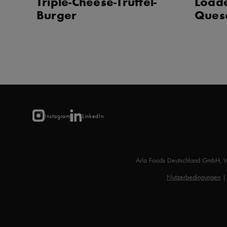
Triple-Cheese-Trüffel-
Loade
Burger
Ques
Instagram
LinkedIn
Arla Foods Deutschland GmbH, 
Nutzerbedingungen