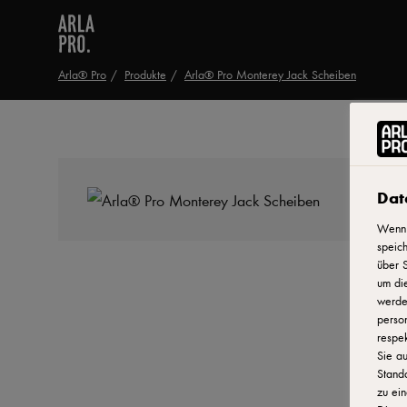
Arla® Pro
Produkte
Arla® Pro Monterey Jack Scheiben
Dat
Wenn 
speich
über S
um di
werden
person
respek
Sie au
Stand
zu ein