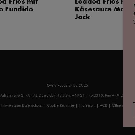
d Fries mit
Loaded Fries mit
B
o Fundido
Käsesauce Mont
R
Jack
G
©Arla Foods amba 2025
Wahlerstraße 2, 40472 Düsseldorf, Telefon: +49 211 472310, Fax +49 211 4
|
Hinweis zum Datenschutz
|
Cookie Richtlinie
|
Impressum
|
AGB
|
Öffnen Sie da