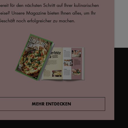
BBQ-Erbsen-Burger
F
ereit für den nächsten Schritt auf Ihrer kulinarischen
erey
eise? Unsere Magazine bieten Ihnen alles, um Ihr
eschäft noch erfolgreicher zu machen.
723166,
arlaprode@arlafoods.com
s Cookie-Popup erneut
MEHR ENTDECKEN