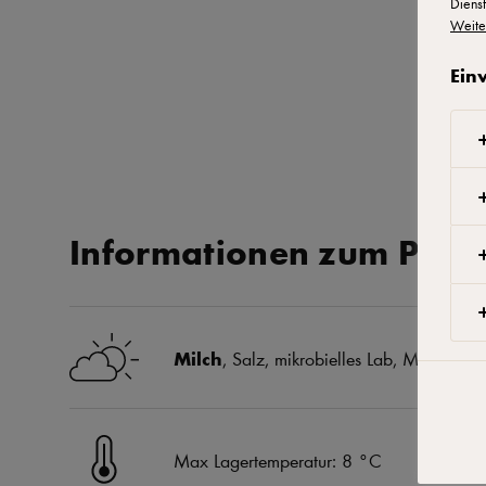
Dienst
Weite
Ein
Informationen zum Prod
Milch
, Salz, mikrobielles Lab, Milchsäure
Max Lagertemperatur: 8 °C