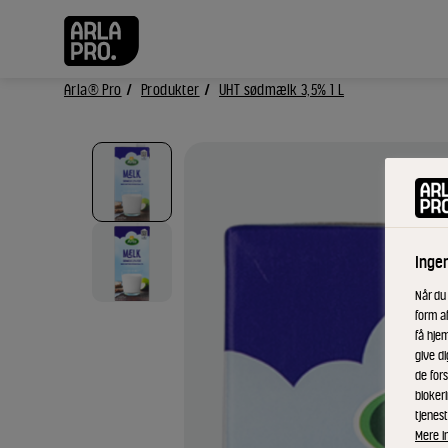
Arla® Pro
Produkter
UHT sødmælk 3,5% 1 L
Inge
Når du
form a
få hjem
give di
de fors
bloker
tjenest
Mere i