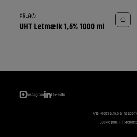
TILFØJ
ARLA®
TIL
FAVORITTER
UHT Letmælk 1,5% 1000 ml
Instagram
LinkedIn
Arla Foods a.m.b.a. headoffi
Cookie politik
|
Meddele