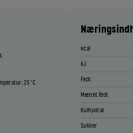
Næringsindh
kcal
t.
kJ
Fedt
mperatur: 25 °C
Mættet fedt
Kulhydrat
Sukker