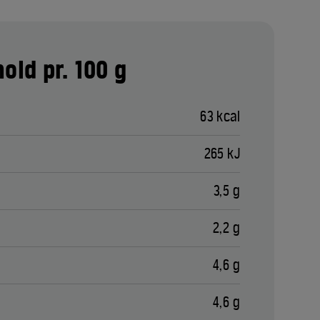
old pr. 100 g
63 kcal
265 kJ
3,5 g
2,2 g
4,6 g
4,6 g