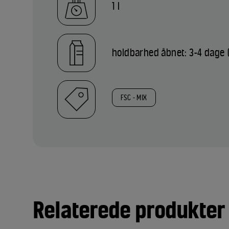
1 l
holdbarhed åbnet: 3-4 dage 
FSC - MIX
Relaterede produkter