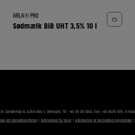
TILFØJ
ARLA® PRO
TIL
FAVORITTER
Sødmælk BiB UHT 3,5% 10 l
ce, Sønderhøj 14, 8260 Viby J, Denmark, Tlf.: +45 89 38 1000, Fax: +45 8628 1691, E-mail
lse om databeskyttelse
|
Betingelser for brug
|
Håndtering af personlige oplysninger