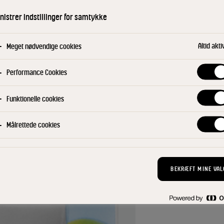
behandlingsproce
istrer indstillinger for samtykke
grader i 1-3 sek
holdbarhed, og e
Altid akti
Meget nødvendige cookies
aftapningsmetode
mange måneder i 
mælken i køleskab
Performance Cookies
Funktionelle cookies
KØB NU
Find din konsu
Målrettede cookies
BEKRÆFT MINE VAL