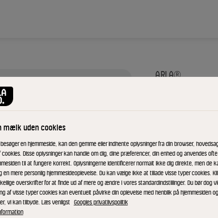
ARLA®
UHT s
L
n mælk uden cookies
 besøger en hjemmeside, kan den gemme eller indhente oplysninger fra din browser, hovedsage
f cookies. Disse oplysninger kan handle om dig, dine præferencer, din enhed og anvendes ofte t
mesiden til at fungere korrekt. Oplysningerne identificerer normalt ikke dig direkte, men de k
ID: 88508 10x1 l
g en mere personlig hjemmesideoplevelse. Du kan vælge ikke at tillade visse typer cookies. Kl
kellige overskrifter for at finde ud af mere og ændre i vores standardindstillinger. Du bør dog vi
Arla® Sødmælk 3,
ing af visse typer cookies kan eventuelt påvirke din oplevelse med henblik på hjemmesiden o
er, vi kan tilbyde. Læs venligst
Googles privatlivspolitik
skruelåg. Mælken
nformation
står for Ultra Høj 