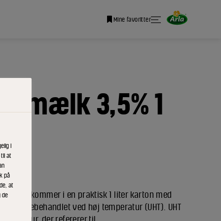
Mine favoritter
ødmælk 3,5% 1
lig i
il at
an
ik på
de, at
5%, UHT kommer i en praktisk 1 liter karton med
g de
 er varmebehandlet ved høj temperatur (UHT). UHT
Temperatur, der refererer til