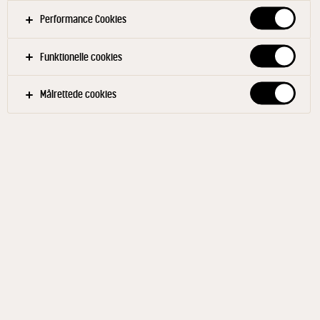
Performance Cookies
Funktionelle cookies
Målrettede cookies
ARLA®
UHT Letmælk 1,5% 1000 ml
ID: 88753 10x1 l
Arla®Letmælk 1,5%, UHT kommer i en praktisk 1 liter
karton med skruelåg. Mælken er varmebehandlet
ved høj temperatur (UHT). UHT står for Ultra Høj