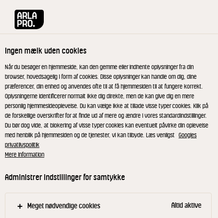
Arla® Pro
Produkter
UHT Letmælk 1,5% 1000 ml
Ingen mælk uden cookies
Når du besøger en hjemmeside, kan den gemme eller indhente oplysninger fra din
browser, hovedsagelig i form af cookies. Disse oplysninger kan handle om dig, dine
præferencer, din enhed og anvendes ofte til at få hjemmesiden til at fungere korrekt.
Oplysningerne identificerer normalt ikke dig direkte, men de kan give dig en mere
personlig hjemmesideoplevelse. Du kan vælge ikke at tillade visse typer cookies. Klik på
de forskellige overskrifter for at finde ud af mere og ændre i vores standardindstillinger.
Du bør dog vide, at blokering af visse typer cookies kan eventuelt påvirke din oplevelse
med henblik på hjemmesiden og de tjenester, vi kan tilbyde. Læs venligst
Googles
privatlivspolitik
Mere information
Administrer indstillinger for samtykke
Altid aktive
Meget nødvendige cookies