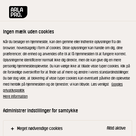
Arla® Pro
Produkter
White with Truffle 39% 150 g
Ingen mælk uden cookies
Når du besøger en hjemmeside, kan den gemme eller indhente oplysninger fra din
browser, hovedsagelig i form af cookies. Disse oplysninger kan handle om dig, dine
præferencer, din enhed og anvendes ofte til at få hjemmesiden til at fungere korrekt.
Oplysningerne identificerer normalt ikke dig direkte, men de kan give dig en mere
personlig hjemmesideoplevelse. Du kan vælge ikke at tillade visse typer cookies. Klik på
de forskellige overskrifter for at finde ud af mere og ændre i vores standardindstillinger.
Du bør dog vide, at blokering af visse typer cookies kan eventuelt påvirke din oplevelse
med henblik på hjemmesiden og de tjenester, vi kan tilbyde. Læs venligst
Googles
privatlivspolitik
Mere information
Administrer indstillinger for samtykke
Altid aktive
Meget nødvendige cookies
CASTELLO®