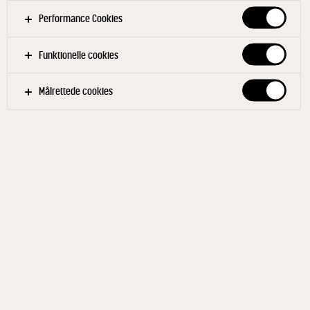
Performance Cookies
Funktionelle cookies
Målrettede cookies
ULKJÆR®
Salatost i tern 1,6 kg
ID: 69624 4x1.6 kg
En dejlig allround smagsgiver. Med sin cremede
konsistens, luftige, fine huller og milde smag, har
salatost en god variationsbredde og kan anvendes i
både det varme og kolde køkken. Brug den som