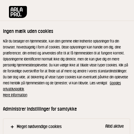
Arla® Pro
Produkter
Salatost i tern 1,6 kg
Ingen mælk uden cookies
Når du besøger en hjemmeside, kan den gemme eller indhente oplysninger fra din
browser, hovedsagelig i form af cookies. Disse oplysninger kan handle om dig, dine
præferencer, din enhed og anvendes ofte til at få hjemmesiden til at fungere korrekt.
Oplysningerne identificerer normalt ikke dig direkte, men de kan give dig en mere
personlig hjemmesideoplevelse. Du kan vælge ikke at tillade visse typer cookies. Klik på
de forskellige overskrifter for at finde ud af mere og ændre i vores standardindstillinger.
Du bør dog vide, at blokering af visse typer cookies kan eventuelt påvirke din oplevelse
med henblik på hjemmesiden og de tjenester, vi kan tilbyde. Læs venligst
Googles
privatlivspolitik
Mere information
Administrer indstillinger for samtykke
Altid aktive
Meget nødvendige cookies