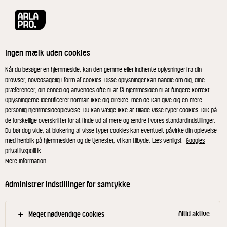
Arla® Pro
Produkter
Mozzarella tern 40+ 150 g
Ingen mælk uden cookies
Når du besøger en hjemmeside, kan den gemme eller indhente oplysninger fra din
browser, hovedsagelig i form af cookies. Disse oplysninger kan handle om dig, dine
præferencer, din enhed og anvendes ofte til at få hjemmesiden til at fungere korrekt.
Oplysningerne identificerer normalt ikke dig direkte, men de kan give dig en mere
personlig hjemmesideoplevelse. Du kan vælge ikke at tillade visse typer cookies. Klik på
de forskellige overskrifter for at finde ud af mere og ændre i vores standardindstillinger.
Du bør dog vide, at blokering af visse typer cookies kan eventuelt påvirke din oplevelse
med henblik på hjemmesiden og de tjenester, vi kan tilbyde. Læs venligst
Googles
privatlivspolitik
Mere information
Administrer indstillinger for samtykke
Altid aktive
Meget nødvendige cookies