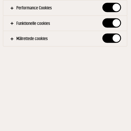
Performance Cookies
Funktionelle cookies
Målrettede cookies
ARLA KAROLINES KØKKEN®
Mozzarella tern 40+ 150 g
ID: 593287 12x150 g
Arla Karolines Køkken® mozzarella tern har en dejlig
mild og cremet smag. Ternene smelter jævnt, og er
idelle til bagning ved høje temperaturer. Det gør dem