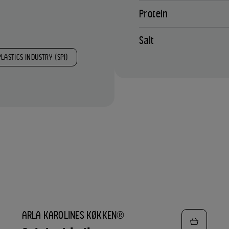
Protein
Salt
PLASTICS INDUSTRY (SPI)
TILFØJ
ARLA KAROLINES KØKKEN®
TIL
FAVORITTER