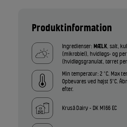
Produktinformation
Ingredienser:
MÆLK
, salt, ku
(mikrobiel), hvidløgs- og per
(hvidløgsgranulat, tørret pers
Min temperatur: 2 °C. Max te
Opbevares ved højst 5°C. Åbn
efter.
Kruså Dairy - DK M166 EC