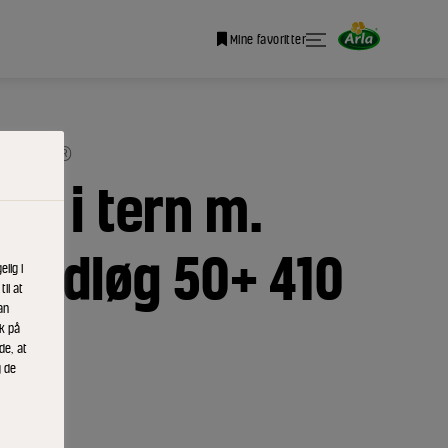
Mine favoritter
 KØKKEN®
ost i tern m.
hvidløg 50+ 410
lig i
il at
an
ik på
de, at
g de