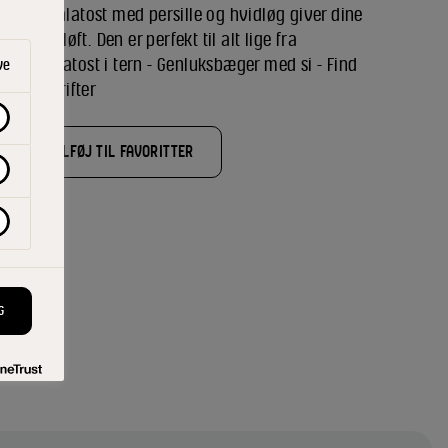
kken® salatost med persille og hvidløg giver dine
tter et løft. Den er perfekt til alt lige fra
rter. - Salatost i tern - Genluksbæger med si - Find
ve
.dk/opskrifter
TILFØJ TIL FAVORITTER
lent
G