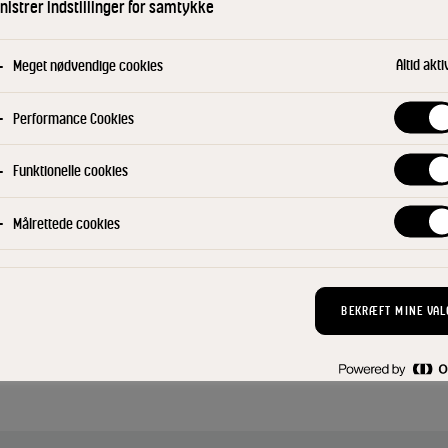
istrer indstillinger for samtykke
Arla Karolines Kø
salater og varme re
bulgursalat til tæ
Altid akti
Meget nødvendige cookies
opskrifter på arla
Performance Cookies
KØB NU
Funktionelle cookies
Find din konsu
Målrettede cookies
BEKRÆFT MINE VAL