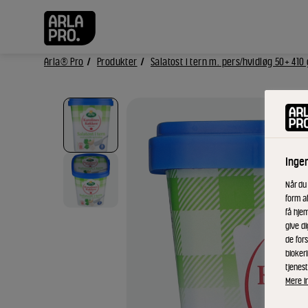
Arla® Pro
Produkter
Salatost i tern m. pers/hvidløg 50+ 410 
Inge
Når du
form a
få hjem
give di
de fors
bloker
tjenest
Mere i