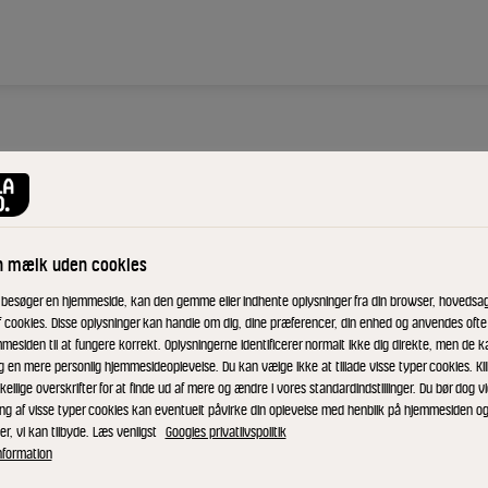
ARLA LILLEBROR
Osteh
n mælk uden cookies
ID: 33636 12x324 g
 besøger en hjemmeside, kan den gemme eller indhente oplysninger fra din browser, hovedsage
f cookies. Disse oplysninger kan handle om dig, dine præferencer, din enhed og anvendes ofte t
mesiden til at fungere korrekt. Oplysningerne identificerer normalt ikke dig direkte, men de k
Arla Lillebror Os
g en mere personlig hjemmesideoplevelse. Du kan vælge ikke at tillade visse typer cookies. Kl
fedt. Arla Lillebr
kellige overskrifter for at finde ud af mere og ændre i vores standardindstillinger. Du bør dog vi
lille mellemmåltid
ing af visse typer cookies kan eventuelt påvirke din oplevelse med henblik på hjemmesiden o
er, vi kan tilbyde. Læs venligst
Googles privatlivspolitik
været en af danske
nformation
smeltet ost - God