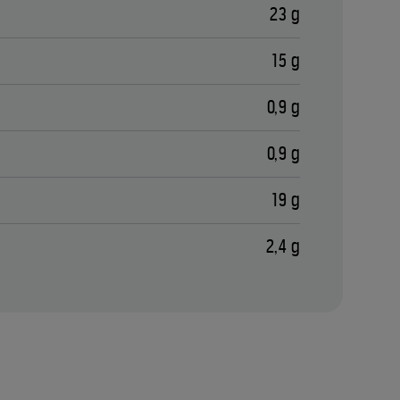
23 g
15 g
0,9 g
0,9 g
19 g
2,4 g