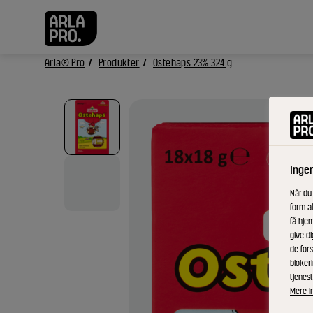
Arla® Pro
Produkter
Ostehaps 23% 324 g
Inge
Når du
form a
få hjem
give di
de fors
bloker
tjenest
Mere i