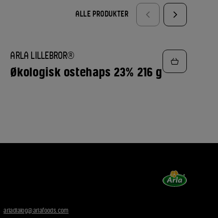
ALLE PRODUKTER
TILFØJ
ARLA LILLEBROR®
TIL
FAVORITTER
Økologisk ostehaps 23% 216 g
:
arladialog@arlafoods.com