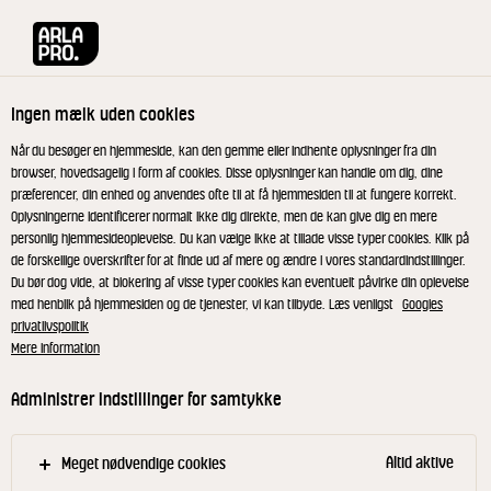
Arla® Pro
Produkter
Flødeost Grøn Pikant 23% 200 g
Ingen mælk uden cookies
Når du besøger en hjemmeside, kan den gemme eller indhente oplysninger fra din
browser, hovedsagelig i form af cookies. Disse oplysninger kan handle om dig, dine
præferencer, din enhed og anvendes ofte til at få hjemmesiden til at fungere korrekt.
Oplysningerne identificerer normalt ikke dig direkte, men de kan give dig en mere
personlig hjemmesideoplevelse. Du kan vælge ikke at tillade visse typer cookies. Klik på
de forskellige overskrifter for at finde ud af mere og ændre i vores standardindstillinger.
Du bør dog vide, at blokering af visse typer cookies kan eventuelt påvirke din oplevelse
med henblik på hjemmesiden og de tjenester, vi kan tilbyde. Læs venligst
Googles
privatlivspolitik
Mere information
Administrer indstillinger for samtykke
Altid aktive
Meget nødvendige cookies