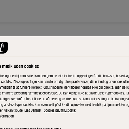
ROSENBORG®
Brie 
n mælk uden cookies
 besøger en hjemmeside, kan den gemme eller indhente oplysninger fra din browser, hovedsage
ID: 591976 6x200 g
f cookies. Disse oplysninger kan handle om dig, dine præferencer, din enhed og anvendes ofte t
mesiden til at fungere korrekt. Oplysningerne identificerer normalt ikke dig direkte, men de k
g en mere personlig hjemmesideoplevelse. Du kan vælge ikke at tillade visse typer cookies. Kl
Rosenborg Brie ha
kellige overskrifter for at finde ud af mere og ændre i vores standardindstillinger. Du bør dog vi
bliver mere blød i
ing af visse typer cookies kan eventuelt påvirke din oplevelse med henblik på hjemmesiden o
smag med noter 
er, vi kan tilbyde. Læs venligst
Googles privatlivspolitik
nformation
KØB NU