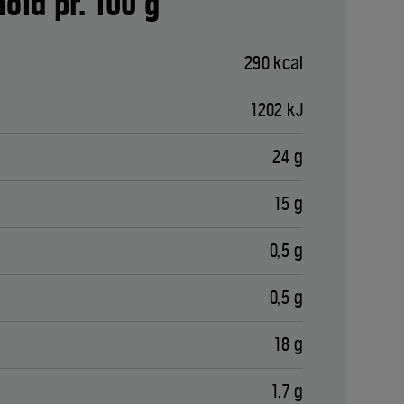
old pr. 100 g
290 kcal
1202 kJ
24 g
15 g
0,5 g
0,5 g
18 g
1,7 g