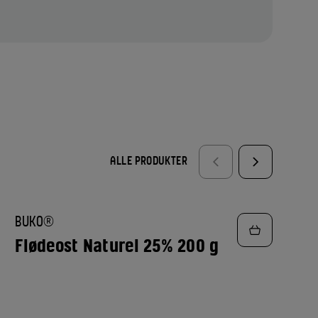
ALLE PRODUKTER
TILFØJ
BUKO®
TIL
FAVORITTER
Flødeost Naturel 25% 200 g