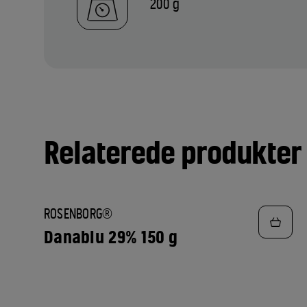
200 g
Relaterede produkter
TILFØJ
ROSENBORG®
TIL
FAVORITTER
Danablu 29% 150 g