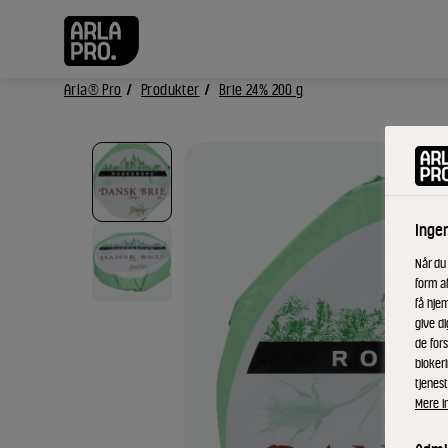
Arla® Pro
Produkter
Brie 24% 200 g
Inge
Når du
form a
få hjem
give di
de fors
bloker
tjenest
Mere i