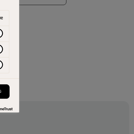
lent
ve
G