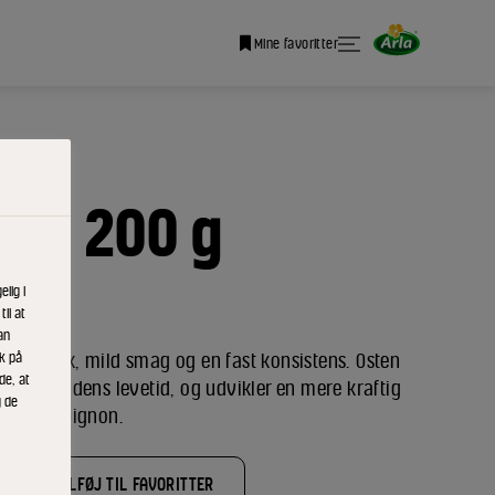
Mine favoritter
24% 200 g
lig i
il at
an
ik på
r en frisk, mild smag og en fast konsistens. Osten
de, at
 løbet af dens levetid, og udvikler en mere kraftig
g de
af champignon.
TILFØJ TIL FAVORITTER