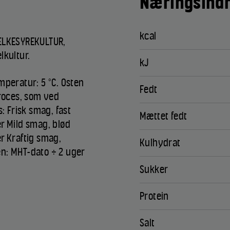
Næringsindh
kcal
MÆLKESYREKULTUR,
lkultur.
kJ
mperatur: 5 °C. Osten
Fedt
oces, som ved
s: Frisk smag, fast
Mættet fedt
r Mild smag, blød
r Kraftig smag,
Kulhydrat
n: MHT-dato ÷ 2 uger
Sukker
Protein
Salt