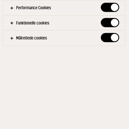
Performance Cookies
Funktionelle cookies
Målrettede cookies
ARLA® JÖRĐ
Barista Havredrik 1L UHT
ID: 596093 10x1 l
Arla JÖRĐ barista er en cremet og lækker
plantebaseret havredrik, som kan bruges i stedet for
mælk. Den er helt perfekt til latteart eller som et