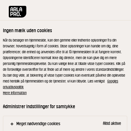
Arla® Pro
Produkter
Barista Havredrik 1L UHT
Ingen mælk uden cookies
Når du besøger en hjemmeside, kan den gemme eller indhente oplysninger fra din
browser, hovedsagelig i form af cookies. Disse oplysninger kan handle om dig, dine
præferencer, din enhed og anvendes ofte til at få hjemmesiden til at fungere korrekt.
Oplysningerne identificerer normalt ikke dig direkte, men de kan give dig en mere
personlig hjemmesideoplevelse. Du kan vælge ikke at tillade visse typer cookies. Klik på
de forskellige overskrifter for at finde ud af mere og ændre i vores standardindstillinger.
Du bør dog vide, at blokering af visse typer cookies kan eventuelt påvirke din oplevelse
med henblik på hjemmesiden og de tjenester, vi kan tilbyde. Læs venligst
Googles
privatlivspolitik
Mere information
Administrer indstillinger for samtykke
Altid aktive
Meget nødvendige cookies