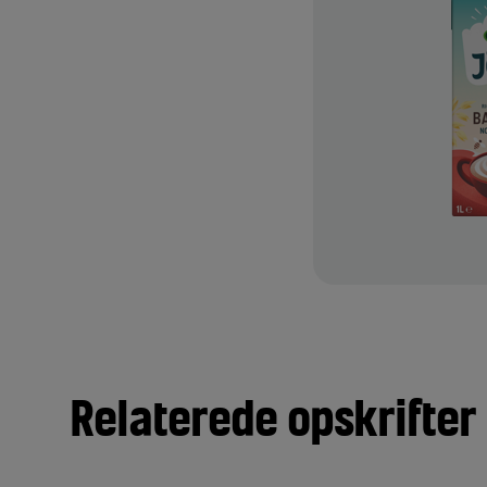
r et stabilt, let men tæt
ler varme drikke – direkte fra
 med det glatte og stabile
drikke til næste niveau. ​Den
iminerer behovet for sifon...
TILFØJ TIL FAVORITTER
Relaterede opskrifter