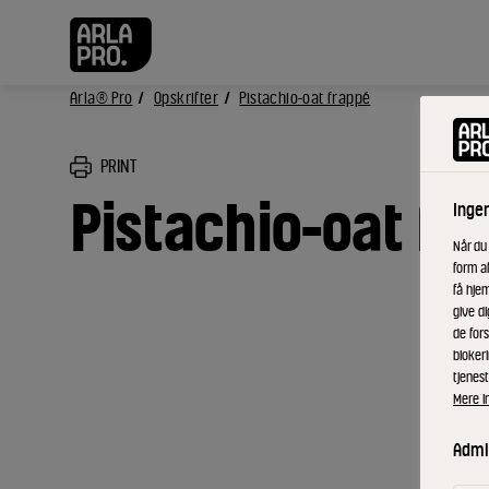
Arla® Pro
Opskrifter
Pistachio-oat frappé
PRINT
Pistachio-oat fr
Inge
Når du
form a
få hjem
give di
de fors
bloker
tjenest
Mere i
Admin