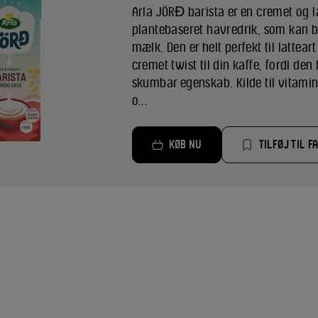
Arla JÖRĐ barista er en cremet og 
plantebaseret havredrik, som kan br
mælk. Den er helt perfekt til latteart
cremet twist til din kaffe, fordi den
skumbar egenskab. Kilde til vitamin 
o...
KØB NU
TILFØJ TIL F