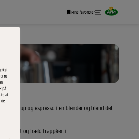
Mine favoritter
lig i
il at
an
ik på
de, at
g de
inger, sirup og espresso i en blender og blend det
af glasset og hæld frappéen i.