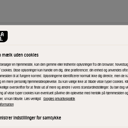
appé
n mælk uden cookies
 besøger en hjemmeside, kan den gemme eller indhente oplysninger fra din browser, hovedsage
f cookies. Disse oplysninger kan handle om dig, dine præferencer, din enhed og anvendes ofte t
mesiden til at fungere korrekt. Oplysningerne identificerer normalt ikke dig direkte, men de k
g en mere personlig hjemmesideoplevelse. Du kan vælge ikke at tillade visse typer cookies. Kl
kellige overskrifter for at finde ud af mere og ændre i vores standardindstillinger. Du bør dog vi
ing af visse typer cookies kan eventuelt påvirke din oplevelse med henblik på hjemmesiden o
er, vi kan tilbyde. Læs venligst
Googles privatlivspolitik
Kom Arla® Jörd Oat Barista, istern
nformation
godt.
istrer indstillinger for samtykke
Smør pistaciepasta på indersiden 