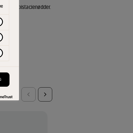
akkede pistacienødder.
ve
ER
G
RODUKTER
T