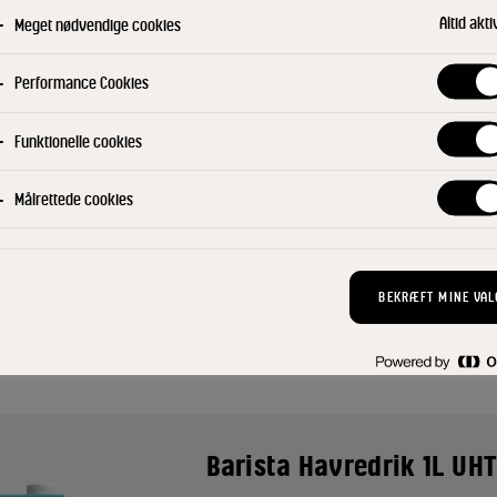
Top med Cold Foam og drys med h
Altid akti
Meget nødvendige cookies
Performance Cookies
Filtre
Funktionelle cookies
BAGERI OG KAFFEBAR
DRIKKE
SOMM
Målrettede cookies
BEKRÆFT MINE VAL
e produkter
ALLE P
Barista Havredrik 1L UH