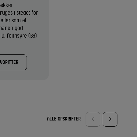
lækker
uges i stedet for
 eller som et
 har en god
D, folinsyre (B9)
AVORITTER
ALLE OPSKRIFTER