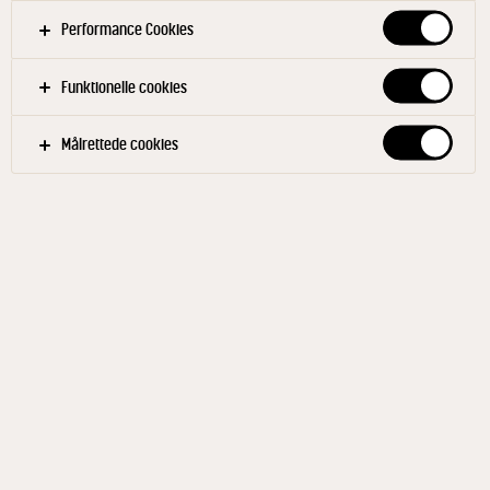
Performance Cookies
Funktionelle cookies
Målrettede cookies
ARLA® LACTOFREE
Barista mælk drik 3,5% 1 l
ID: 608791 10x1 l
Arla® LactoFREE Barista er en laktosefri mælk drik til
dig, der er laktoseintolerant, eller til dig, der gerne vil
leve et liv uden laktose. Med sin fyldige, cremede