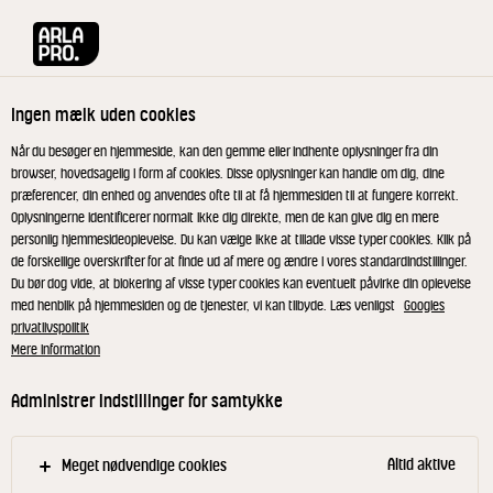
Arla® Pro
Produkter
Barista mælk drik 3,5% 1 l
Ingen mælk uden cookies
Når du besøger en hjemmeside, kan den gemme eller indhente oplysninger fra din
browser, hovedsagelig i form af cookies. Disse oplysninger kan handle om dig, dine
præferencer, din enhed og anvendes ofte til at få hjemmesiden til at fungere korrekt.
Oplysningerne identificerer normalt ikke dig direkte, men de kan give dig en mere
personlig hjemmesideoplevelse. Du kan vælge ikke at tillade visse typer cookies. Klik på
de forskellige overskrifter for at finde ud af mere og ændre i vores standardindstillinger.
Du bør dog vide, at blokering af visse typer cookies kan eventuelt påvirke din oplevelse
med henblik på hjemmesiden og de tjenester, vi kan tilbyde. Læs venligst
Googles
privatlivspolitik
Mere information
Administrer indstillinger for samtykke
Altid aktive
Meget nødvendige cookies