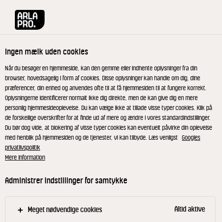
Arla® Pro
Opskrifter
White Sands Havtornskum
Ingen mælk uden cookies
White Sands Havtornskum
Når du besøger en hjemmeside, kan den gemme eller indhente oplysninger fra din
browser, hovedsagelig i form af cookies. Disse oplysninger kan handle om dig, dine
præferencer, din enhed og anvendes ofte til at få hjemmesiden til at fungere korrekt.
Oplysningerne identificerer normalt ikke dig direkte, men de kan give dig en mere
personlig hjemmesideoplevelse. Du kan vælge ikke at tillade visse typer cookies. Klik på
de forskellige overskrifter for at finde ud af mere og ændre i vores standardindstillinger.
Lav en havtornejuice ved at blende 2 dele
Du bør dog vide, at blokering af visse typer cookies kan eventuelt påvirke din oplevelse
med henblik på hjemmesiden og de tjenester, vi kan tilbyde. Læs venligst
Googles
havtorn, 1 del kogende vand og 1 del hvid sukker.
privatlivspolitik
Si den blendede væske over i en steril beholder.
Mere information
Hæld ingredienserne (minus danskvand) op i et
Administrer indstillinger for samtykke
forhold, der passer til størrelsen på din sifon.
Omryst sifonen, sæt patron på, og ryst igen. Stil
Altid aktive
Meget nødvendige cookies
sifonen på køl, til den har nået