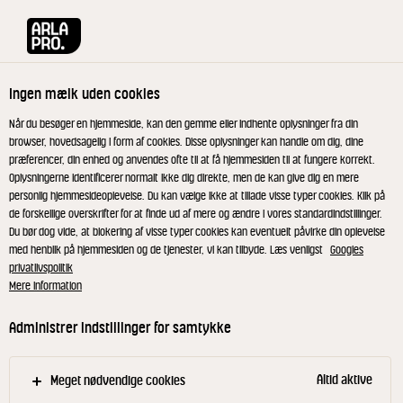
Arla® Pro
Opskrifter
Pisket brunet smør
Ingen mælk uden cookies
Pisket brunet smør
Når du besøger en hjemmeside, kan den gemme eller indhente oplysninger fra din
browser, hovedsagelig i form af cookies. Disse oplysninger kan handle om dig, dine
præferencer, din enhed og anvendes ofte til at få hjemmesiden til at fungere korrekt.
Luftig og smagfuld pisket smør med nuancer af
Oplysningerne identificerer normalt ikke dig direkte, men de kan give dig en mere
saltkaramel fra det brunede smør.
personlig hjemmesideoplevelse. Du kan vælge ikke at tillade visse typer cookies. Klik på
de forskellige overskrifter for at finde ud af mere og ændre i vores standardindstillinger.
Du bør dog vide, at blokering af visse typer cookies kan eventuelt påvirke din oplevelse
med henblik på hjemmesiden og de tjenester, vi kan tilbyde. Læs venligst
Googles
privatlivspolitik
Kom brunet smør, smør og kærnemælk i et Paco
Mere information
jet bæger. Sæt på køl. Kør smørret på Paco Jet
lige inden servering. Drys med havsalt.
Administrer indstillinger for samtykke
Altid aktive
Meget nødvendige cookies