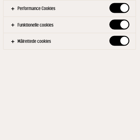
Filtre
Performance Cookies
KANTINE
TILBEHØR
EFTERÅR
FORÅR
Funktionelle cookies
SOMMER
VINTER
Målrettede cookies
Relaterede produkter