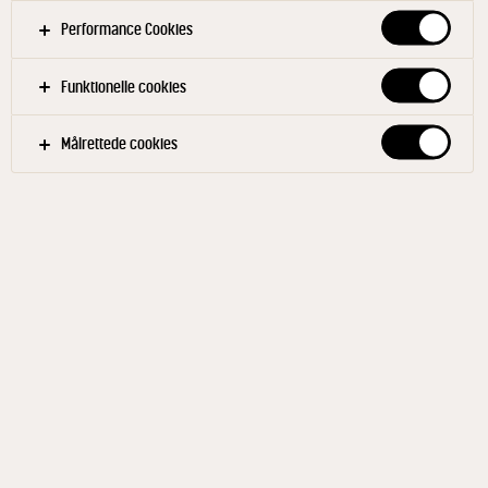
Performance Cookies
Filtre
Funktionelle cookies
ERNÆRINGSFAGLIGT KØKKEN
GRØNNE RETTER
Målrettede cookies
BÆLGFRUGTER
EFTERÅR
FORÅR
SOMMER
VINTER
Relaterede produkter