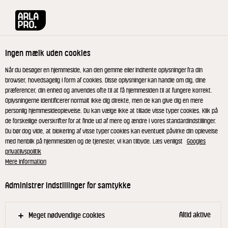
Arla® Pro
Opskrifter
Kikærtepandekager
Ingen mælk uden cookies
Kikærtepandekager
Når du besøger en hjemmeside, kan den gemme eller indhente oplysninger fra din
browser, hovedsagelig i form af cookies. Disse oplysninger kan handle om dig, dine
præferencer, din enhed og anvendes ofte til at få hjemmesiden til at fungere korrekt.
Oplysningerne identificerer normalt ikke dig direkte, men de kan give dig en mere
personlig hjemmesideoplevelse. Du kan vælge ikke at tillade visse typer cookies. Klik på
de forskellige overskrifter for at finde ud af mere og ændre i vores standardindstillinger.
Bland kikærtermel, hvedemel, salt og peber og
Du bør dog vide, at blokering af visse typer cookies kan eventuelt påvirke din oplevelse
med henblik på hjemmesiden og de tjenester, vi kan tilbyde. Læs venligst
Googles
pisk kærnemælken i lidt efter lidt - til en glat dej.
privatlivspolitik
Tilsæt krydderurter, hvidløg og spidskommen.
Mere information
Tilsæt æg og smør, pisk dejen godt igennem og
lad den hvile ca. ½ time.
Administrer indstillinger for samtykke
Pisk dejen igennem og varm en stegepande (20
cm i dimaneter). Steg pandekagerne (80g/stk) i
Altid aktive
Meget nødvendige cookies
smør - til de er gyldne.