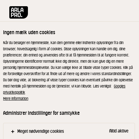
Arla® Pro
Opskrifter
Hytteost rørt med strandkarse, røget kylling
Ingen mælk uden cookies
Hytteost rørt med
Når du besøger en hjemmeside, kan den gemme eller indhente oplysninger fra din
browser, hovedsagelig i form af cookies. Disse oplysninger kan handle om dig, dine
strandkarse, røget kylling og
præferencer, din enhed og anvendes ofte til at få hjemmesiden til at fungere korrekt.
Oplysningerne identificerer normalt ikke dig direkte, men de kan give dig en mere
hybenkompot
personlig hjemmesideoplevelse. Du kan vælge ikke at tillade visse typer cookies. Klik på
de forskellige overskrifter for at finde ud af mere og ændre i vores standardindstillinger.
Du bør dog vide, at blokering af visse typer cookies kan eventuelt påvirke din oplevelse
Hytteosten er blandet med pesto af strandkarse og
med henblik på hjemmesiden og de tjenester, vi kan tilbyde. Læs venligst
Googles
privatlivspolitik
sammen med røget kylling, kompot og sprøde
Mere information
øllebrødsflager giver det et skønt måltid med
masser af smagsindtryk.
Administrer indstillinger for samtykke
Altid aktive
Meget nødvendige cookies