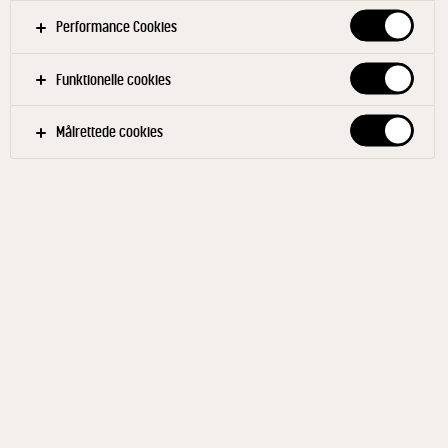
Røget kylling
Performance Cookies
Bring vand, salt og sukker i kog. Lad det køle af i
køleskabet. Parter kyllingerne i 4-8 stykker hver,
Funktionelle cookies
rens og skyl dem godt. Kom kyllingen i lagen og
lad dem trække tildækket i køleskabet i mindst 1
Målrettede cookies
time. Dup kødet godt tørt og gnid det med olie,
salt og peber. Læg stykkerne på en rist i en
gastronom med lidt røgsmuld i bunden. Læg
endnu en gastronom på som låg og ryg
kyllingestykkerne i 10-15 min. Steg dem færdige i
ovnen – til de har en kernetemperatur på ca. 75°.
Hybenkompot
Bring alle ingredienserne i kog og kog det ved
jævn varme og under låg i 25-35 min. Hæld
kompotten på skoldede glas.
Øllebrødsflager