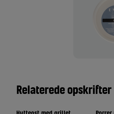
rti Vores ostemestre drømte
lassiske Havarti. Med en ny
osten modnes anaerobt i
udviklede vi en Havarti med
rde osten egnet til at modne i
TILFØJ TIL FAVORITTER
Relaterede opskrifter
Hytteost med grillet
Porrer