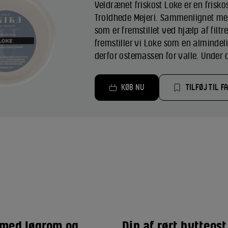
Veldrænet friskost Loke er en frisk
Troldhede Mejeri. Sammenlignet med
som er fremstillet ved hjælp af filtr
fremstiller vi Loke som en almindel
derfor ostemassen for valle. Under d
KØB NU
TILFØJ TIL F
 med løgrom og
Dip af rørt hytteost