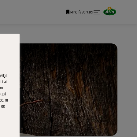
Mine favoritter
lig i
il at
an
ik på
de, at
g de