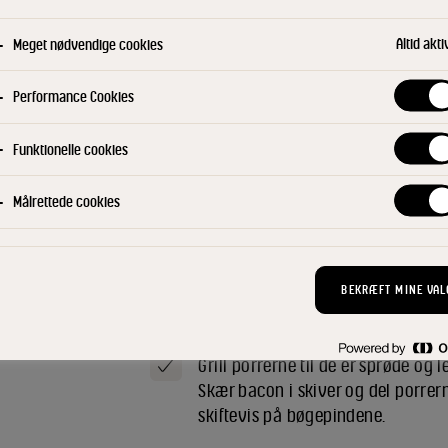
Altid akti
Meget nødvendige cookies
Fermenteret chiliolie
Performance Cookies
Del chilierne og fjern lameller og 
låg på chilierne og opbevar det v
Funktionelle cookies
dage. Gør dette 2 gange dagligt i 6
Målrettede cookies
Blend chilierne (uden lage) med r
Dip
BEKRÆFT MINE VAL
Blend flødeosten med sødmælk.
Grill porrerne til de er sprøde og 
Skær bacon i skiver og del porrer
skiftevis på bøgepindene.