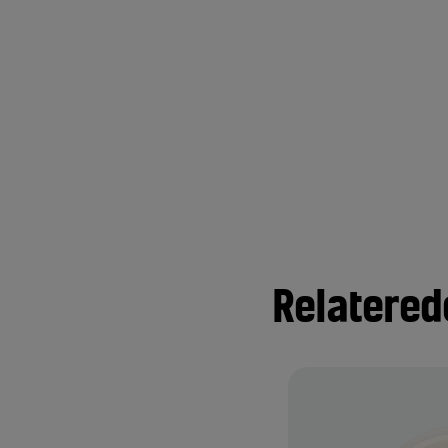
Relatered
5+ 475 g