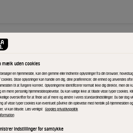
acon,
n mælk uden cookies
 besøger en hjemmeside, kan den gemme eller indhente oplysninger fra din browser, hovedsage
f cookies. Disse oplysninger kan handle om dig, dine præferencer, din enhed og anvendes ofte t
mesiden til at fungere korrekt. Oplysningerne identificerer normalt ikke dig direkte, men de k
g en mere personlig hjemmesideoplevelse. Du kan vælge ikke at tillade visse typer cookies. Kl
kellige overskrifter for at finde ud af mere og ændre i vores standardindstillinger. Du bør dog vi
e som med
ing af visse typer cookies kan eventuelt påvirke din oplevelse med henblik på hjemmesiden o
er, vi kan tilbyde. Læs venligst
Googles privatlivspolitik
acon, ost og
nformation
 økologiske
istrer indstillinger for samtykke