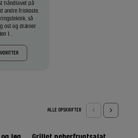
ost håndlavet på
 andre friskoste,
eringsteknik, så
ig ost og dræner
en 1...
AVORITTER
ALLE OPSKRIFTER
 og løg
Grillet peberfrugtsalat
Gr