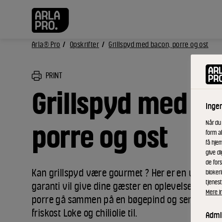
Arla® Pro
Opskrifter
Grillspyd med bacon, porre og ost
PRINT
Grillspyd med b
Inge
Når du
porre og ost
form a
få hjem
give di
de fors
Kan grillspyd være gourmet ? Her er en udgav
bloker
tjenest
garanti vil give dine gæster en oplevelse. Lad b
Mere i
porre gå sammen på en bøgepind og server den
friskost Loke og chiliolie til.
Admin