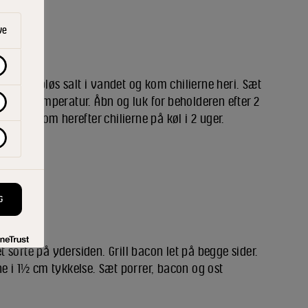
ve
kerner. Opløs salt i vandet og kom chilierne heri. Sæt
ed stuetemperatur. Åbn og luk for beholderen efter 2
 dage. Kom herefter chilierne på køl i 2 uger.
apsolien.
G
let sorte på ydersiden. Grill bacon let på begge sider.
ne i 1½ cm tykkelse. Sæt porrer, bacon og ost