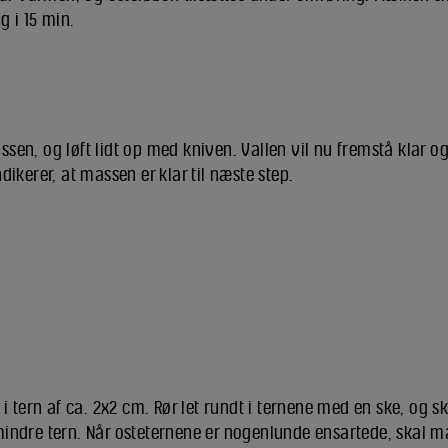
 i 15 min.
assen, og løft lidt op med kniven. Vallen vil nu fremstå klar og
indikerer, at massen er klar til næste step.
 tern af ca. 2x2 cm. Rør let rundt i ternene med en ske, og s
 mindre tern. Når osteternene er nogenlunde ensartede, skal ma