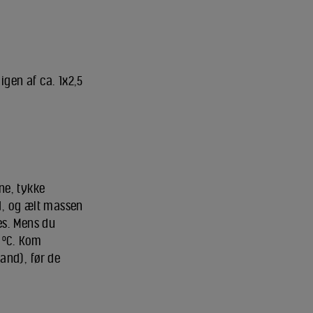
igen af ca. 1x2,5
ne, tykke
d, og ælt massen
es. Mens du
2 ºC. Kom
and), før de