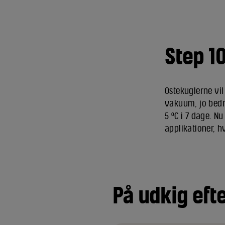
Step 1
Ostekuglerne vil
vakuum, jo bedr
5 ºC i 7 dage. N
applikationer, 
På udkig eft