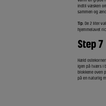
indtil væsken o
sammen og ændre
Tip:
De 2 liter va
hjemmelavet ric
Step 7
Hæld ostekornene
igen på tværs i
blokkene oven på
på en naturlig m