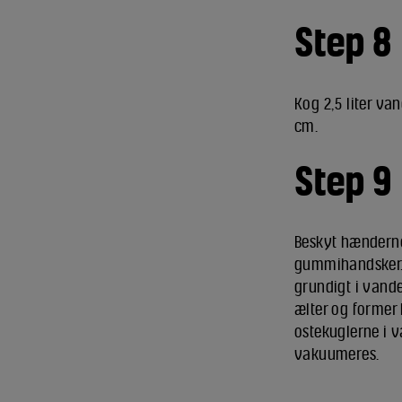
Step 8
Kog 2,5 liter va
cm.
Step 9
Beskyt hænderne
gummihandsker. 
grundigt i vande
ælter og former 
ostekuglerne i v
vakuumeres.