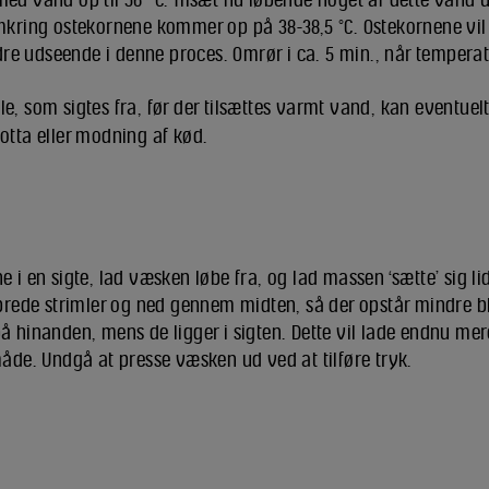
mkring ostekornene kommer op på 38-38,5 °C. Ostekornene vil
 udseende i denne proces. Omrør i ca. 5 min., når temperat
lle, som sigtes fra, før der tilsættes varmt vand, kan eventuel
otta eller modning af kød.
 i en sigte, lad væsken løbe fra, og lad massen ‘sætte’ sig l
 brede strimler og ned gennem midten, så der opstår mindre 
 hinanden, mens de ligger i sigten. Dette vil lade endnu me
åde. Undgå at presse væsken ud ved at tilføre tryk.