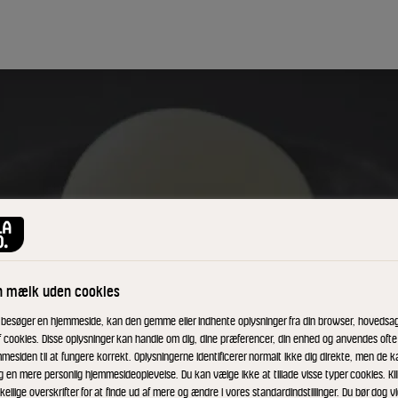
n mælk uden cookies
 besøger en hjemmeside, kan den gemme eller indhente oplysninger fra din browser, hovedsage
f cookies. Disse oplysninger kan handle om dig, dine præferencer, din enhed og anvendes ofte t
mesiden til at fungere korrekt. Oplysningerne identificerer normalt ikke dig direkte, men de k
g en mere personlig hjemmesideoplevelse. Du kan vælge ikke at tillade visse typer cookies. Kl
kellige overskrifter for at finde ud af mere og ændre i vores standardindstillinger. Du bør dog vi