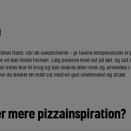
0
 blive flade, når de vakummeres – jo lavere temperaturen er 
e vil den holde formen. Læg poserne med ost på køl, og la
u er osten klar til brug og kan skæres eller rives og anvendes 
hvor du ønsker en mild ost med en god smeltevene og stræk.
er mere pizzainspiration?