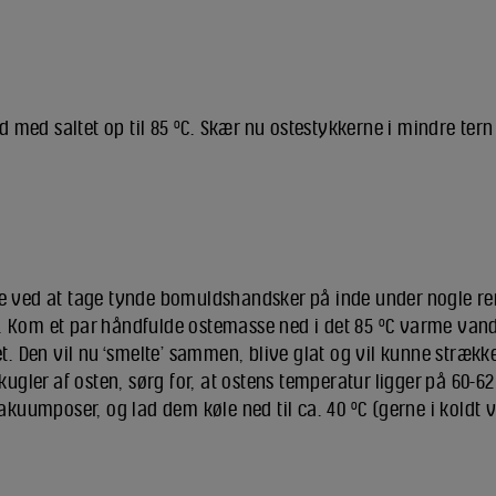
nd med saltet op til 85 ºC. Skær nu ostestykkerne i mindre tern 
 ved at tage tynde bomuldshandsker på inde under nogle re
Kom et par håndfulde ostemasse ned i det 85 ºC varme van
t. Den vil nu ‘smelte’ sammen, blive glat og vil kunne strækk
kugler af osten, sørg for, at ostens temperatur ligger på 60-6
akuumposer, og lad dem køle ned til ca. 40 ºC (gerne i koldt v