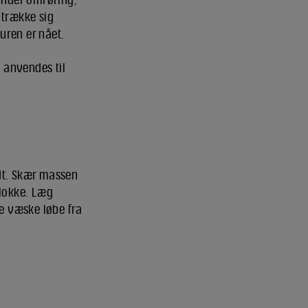
 trække sig
uren er nået.
t anvendes til
idt. Skær massen
blokke. Læg
re væske løbe fra