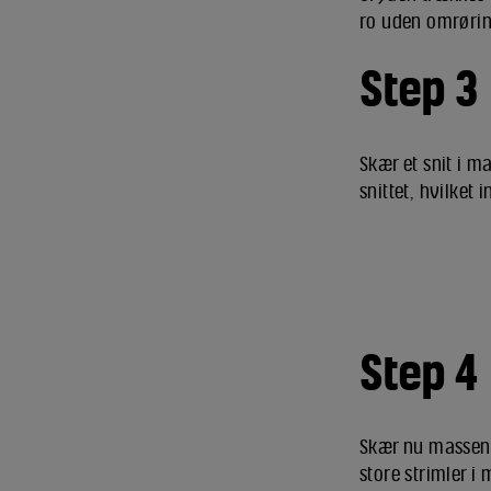
ro uden omrøring
Step 3
Skær et snit i m
snittet, hvilket 
Step 4
Skær nu massen i
store strimler i