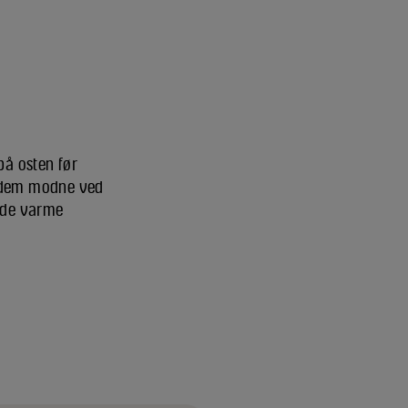
på osten før
d dem modne ved
i de varme