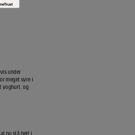
evis under
or meget syre i.
t yoghurt, og
l nu stå helt i