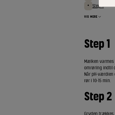
Step 4
VIS MERE
Step 1
Mælken varmes op
omrøring indtil 
Når pH-værdien 
rør i 10-15 min.
Step 2
Gryden trækkes a