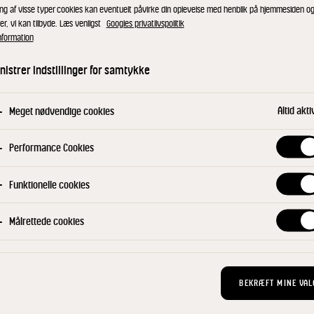
ing af visse typer cookies kan eventuelt påvirke din oplevelse med henblik på hjemmesiden o
er, vi kan tilbyde. Læs venligst
Googles privatlivspolitik
nformation
r du din egen mozza
istrer indstillinger for samtykke
Altid akti
Meget nødvendige cookies
egnet til varme applikationer og har en god smelte-evne
Performance Cookies
Funktionelle cookies
Målrettede cookies
BEKRÆFT MINE VAL