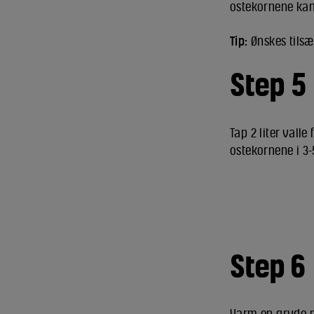
ostekornene kan 
Tip:
Ønskes tilsæt
Step 5
Tap 2 liter valle
ostekornene i 3-
Step 6
Varm en gryde m