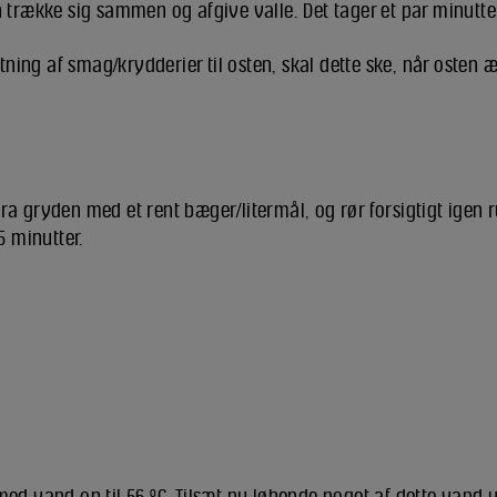
trække sig sammen og afgive valle. Det tager et par minutte
ning af smag/krydderier til osten, skal dette ske, når osten æ
 fra gryden med et rent bæger/litermål, og rør forsigtigt igen r
5 minutter.
ed vand op til 56 ºC. Tilsæt nu løbende noget af dette vand 