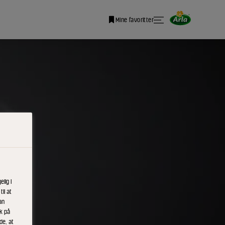
Mine favoritter
lig i
il at
an
ik på
de, at