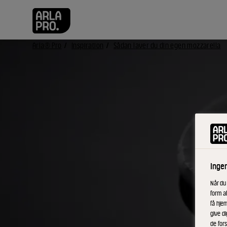
Arla® Pro
Inspiration
Sådan laver du din egen mozzarella
Inge
Når du
form a
få hjem
give di
de fors