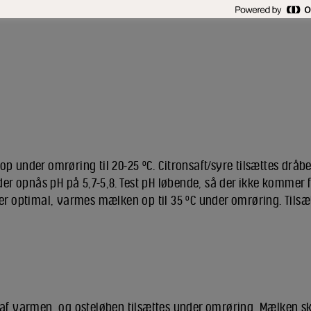
 under omrøring til 20-25 ºC. Citronsaft/syre tilsættes dråb
der opnås pH på 5,7-5,8. Test pH løbende, så der ikke kommer f
er optimal, varmes mælken op til 35 ºC under omrøring. Tilsæ
f varmen, og osteløben tilsættes under omrøring. Mælken ska