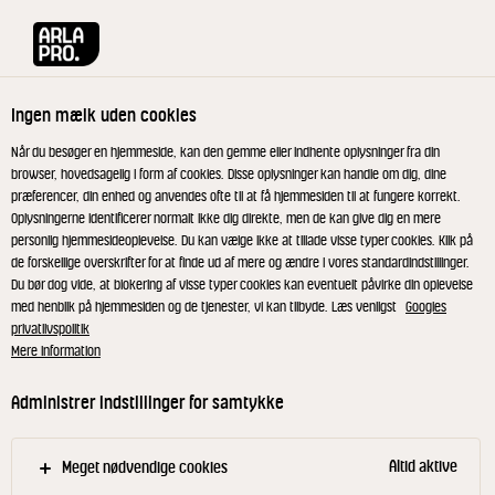
Arla® Pro
Inspiration
Hvad er en flexitar?
Ingen mælk uden cookies
Når du besøger en hjemmeside, kan den gemme eller indhente oplysninger fra din
browser, hovedsagelig i form af cookies. Disse oplysninger kan handle om dig, dine
præferencer, din enhed og anvendes ofte til at få hjemmesiden til at fungere korrekt.
Oplysningerne identificerer normalt ikke dig direkte, men de kan give dig en mere
personlig hjemmesideoplevelse. Du kan vælge ikke at tillade visse typer cookies. Klik på
de forskellige overskrifter for at finde ud af mere og ændre i vores standardindstillinger.
Du bør dog vide, at blokering af visse typer cookies kan eventuelt påvirke din oplevelse
med henblik på hjemmesiden og de tjenester, vi kan tilbyde. Læs venligst
Googles
privatlivspolitik
Mere information
10 JANUAR 2020
Administrer indstillinger for samtykke
Hvad er en flexitar?
Altid aktive
Meget nødvendige cookies
Det er populært at spise kødfrit, og så meget