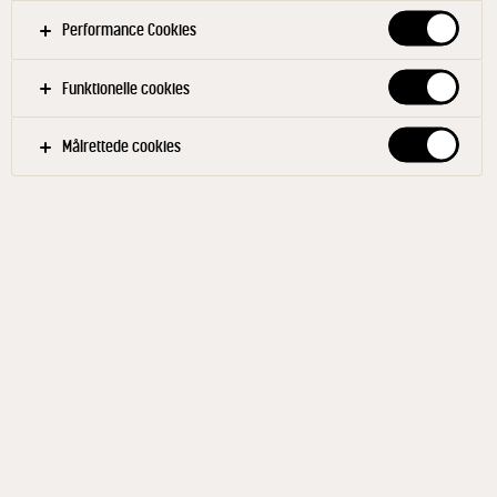
kantinemenuen. Her finder du inspiration til
Performance Cookies
smagfulde, næringsrige og kreative
løsninger, der gør det nemt at tilbyde
Funktionelle cookies
grønnere måltider til dine gæster.
Målrettede cookies
Produkter
Opskrifter
Inspiration
Magasine
Løft de grønne retter med
smagfulde mejeriprodukter
Mejeriprodukter kan være med til at optimere og løfte