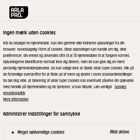
Arla® Pro
Grøn inspiration til din kantine
Ingen mælk uden cookies
Når du besøger en hjemmeside, kan den gemme eller indhente oplysninger fra din
browser, hovedsagelig i form af cookies. Disse oplysninger kan handle om dig, dine
præferencer, din enhed og anvendes ofte til at få hjemmesiden til at fungere korrekt.
Oplysningerne identificerer normalt ikke dig direkte, men de kan give dig en mere
personlig hjemmesideoplevelse. Du kan vælge ikke at tillade visse typer cookies. Klik på
de forskellige overskrifter for at finde ud af mere og ændre i vores standardindstillinger.
Du bør dog vide, at blokering af visse typer cookies kan eventuelt påvirke din oplevelse
med henblik på hjemmesiden og de tjenester, vi kan tilbyde. Læs venligst
Googles
privatlivspolitik
Grøn inspiration til din
Mere information
kantine
Administrer indstillinger for samtykke
Få idéer og opskrifter til at integrere flere
Altid aktive
Meget nødvendige cookies
grøntsager og plantebaserede retter i