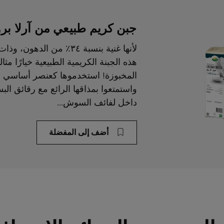
جبن كريم طبيعي من آرلا برو، 1.8 كيلو غ
لأنها غنية بنسبة ٣٤٪ من ال
هذه الجبنة الكريمية الطبيعية خيارًا مثا
المخبوزة! استخدموها كعنصر أساسي ل
واستمتعوا بمذاقها الرائع مع رقائق الب
داخل لفائف السوش...
أضف إلى المفضلة