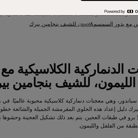
لين تشو مع كومبوت الراوند والجبنة الكريمي، للشيف بنجامين
 الدنماركية الكلاسيكية مع
الليمون، للشيف بنجامين بي
ندور، وهي معجنات دنماركية كلاسيكية محبوبة عالميًا. في هذا
يرك دليل إعداد هذه الحلوى المقرمشة الجميلة والشائعة خطو
ا برو في طبقات العجين. يتم بعد ذلك تشكيل العجينة وحشوها ب
 بطبقة من الفلفل والليمون.