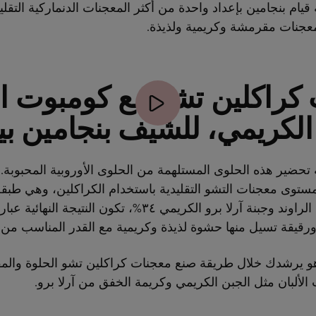
يام بنجامين بإعداد واحدة من أكثر المعجنات الدنماركية التقليد
لمعجنات مقرمشة وكريمية ولذيذة.
كراكلين تشو مع كومبوت ال
 الكريمي، للشيف بنجامين ب
تحضير هذه الحلوى المستلهمة من الحلوى الأوروبية المحبوبة.
مستوى معجنات التشو التقليدية باستخدام الكراكلين، وهي طبق
حشوها بكومبوت الراوند وجبنة آرلا برو الكريمي ٣٤%، تكون الن
قيقة تسيل منها حشوة لذيذة وكريمية مع القدر المناسب من ا
و يرشدك خلال طريقة صنع معجنات كراكلين تشو الحلوة وال
الألبان مثل الجبن الكريمي وكريمة الخفق من آرلا برو.