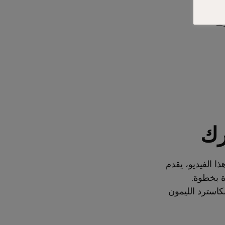
 بيرك
رك
 الفيديو، يقدم
ة بخطوة.
كاسترد الليمون