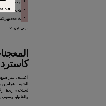
معجنات كراك
&quot;لمسة عصرية للفافة القرفة التقليدية&quot;، بقلم الشيف بنجامين بيرك
&quot;تبيركس مع بذور السمسم&quot;، للشيف بنجامين بيرك
عرض المزيد
المعجنات
كاسترد 
اكتشف سر صنع سبا
الشيف بنجامين ب
تُستخدم زبدة آرل
والفانيليا وتنتهي