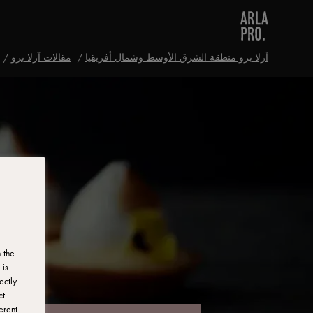
آرلا برو منطقة الشرق الأوسط وشمال أفريقيا
مقالات آرلا برو
 the
 is
ectly
ct
erent