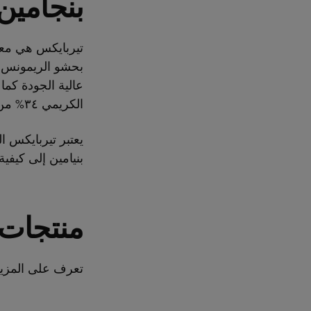
بنجامين
تيربايكس هي معجن
بحشو الريمونس. إ
الكريمي ٣٤% من آرلا برو وزبدة آرلا برو.
يعتبر تيربايكس ا
بنيامين إلى كيفي
منتجات 
تعرف على المزيد