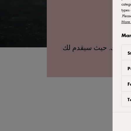
catego
types 
.
Plea
More 
Man
ين بيرك. حيث سيقدم لك
S
بوبة.
P
F
T