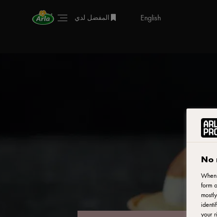
English
المفضل لدي
No 
When y
form o
mostly
identi
your r