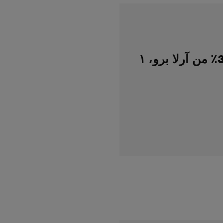
كريمة خفق هاي إستابلتي 35٪ من آرلا برو، ١