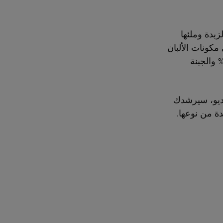
بدة وملئها
مكونات الألبان
ة الجودة كما يوضح الشيف بنجامين بيرك مع كريمة آرلا برو عالية الثبات ٣٥% والجبنة
يديو، سيرشدك
ة من نوعها.