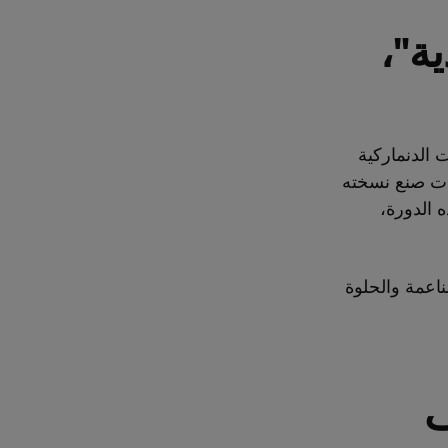
ة"،
 الدنماركية
يات صنع نسخته
 الدورة،
اعمة والحلوة
ف