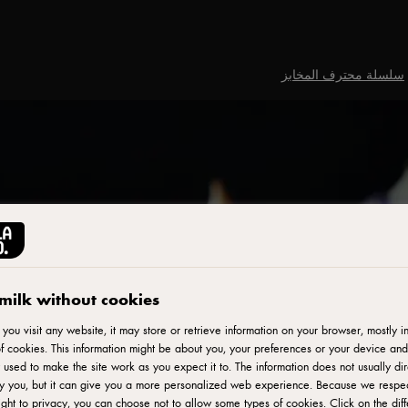
سلسلة محترف المخابز
milk without cookies
ou visit any website, it may store or retrieve information on your browser, mostly in
f cookies. This information might be about you, your preferences or your device and
 used to make the site work as you expect it to. The information does not usually dir
fy you, but it can give you a more personalized web experience. Because we respe
ight to privacy, you can choose not to allow some types of cookies. Click on the diff