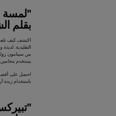
"لمسة ع
بقلم ال
اكتشف كيف تلعب م
التقليدية. لذيذ
من سينامون رولز
يستخدم بنجامين ز
احصل على أفضل ا
باستخدام زبدة آرل
"تبيركس