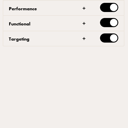
Performance
لذيذة بطبيعتها وملائمة للطهي والخبز، جبنة آرلا
الكريمية، مثالية للطهاة المحترفين كمادة أولية.
Functional
مصنّعة من مواد طبيعية 100 بالمئة مع تاريخ إنتاج
حافل، تتسم جبنة آرلا الكريمية بمذاقها الطازج
Targeting
والحامض قليلاً. ناعمة وسلسة في الفم بلون
الحليب الأبيض الطبيعي.
المحتوى
اختيار الجبنة المناسبة
جبنة آرلا الكريمية 25%
معلومات مفيدة