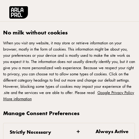
English
آرلا برو منطقة الشرق الأوسط وشمال أفريقيا
مقالات آرلا برو
كيف تختا
No milk without cookies
When you visit any website, it may store or retrieve information on your
browser, mostly in the form of cookies. This information might be about you,
your preferences or your device and is mostly used to make the site work as
you expect it to. The information does not usually directly identify you, but it can
give you a more personalized web experience. Because we respect your right
to privacy, you can choose not to allow some types of cookies. Click on the
different category headings to find out more and change our default settings.
However, blocking some types of cookies may impact your experience of the
.
site and the services we are able to offer. Please read
Google Privacy Policy
More information
Manage Consent Preferences
24 آذار 2023
كيف تختار الجبنة الكريمية
المناسبة؟
Always Active
Strictly Necessary