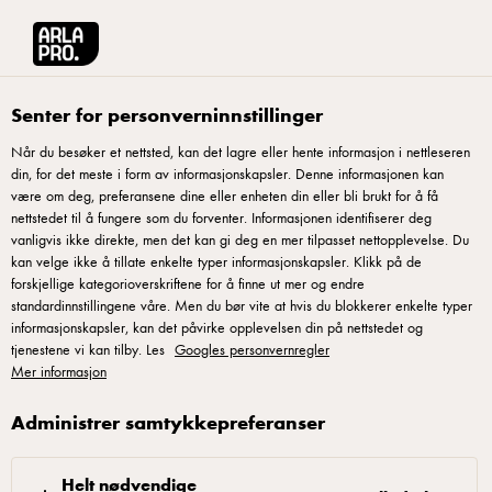
Arla® Pro Norge
Oppskrifter
Quesadillas med kylling
Senter for personverninnstillinger
Når du besøker et nettsted, kan det lagre eller hente informasjon i nettleseren
din, for det meste i form av informasjonskapsler. Denne informasjonen kan
Quesadillas med kylling
være om deg, preferansene dine eller enheten din eller bli brukt for å få
nettstedet til å fungere som du forventer. Informasjonen identifiserer deg
Tortillabrød fylt med grillet kylling, grønn chili, koriander og
vanligvis ikke direkte, men det kan gi deg en mer tilpasset nettopplevelse. Du
kan velge ikke å tillate enkelte typer informasjonskapsler. Klikk på de
mozzarella.
forskjellige kategorioverskriftene for å finne ut mer og endre
standardinnstillingene våre. Men du bør vite at hvis du blokkerer enkelte typer
informasjonskapsler, kan det påvirke opplevelsen din på nettstedet og
tjenestene vi kan tilby. Les
Googles personvernregler
Mer informasjon
Paprika salsa:
Administrer samtykkepreferanser
Del og ta kjernen av paprikaen og chilien, kuttet i
mindre biter. Bland paprika, chili, hvitløk, lime og
Helt nødvendige