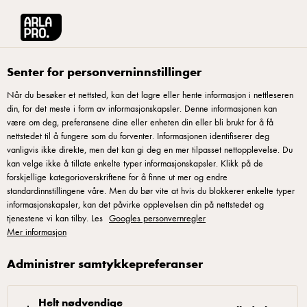
Arla® Pro Norge
Oppskrifter
Lasagne med jordskokk og Mozzarella
Senter for personverninnstillinger
Når du besøker et nettsted, kan det lagre eller hente informasjon i nettleseren
din, for det meste i form av informasjonskapsler. Denne informasjonen kan
Lasagne med jordskokk
være om deg, preferansene dine eller enheten din eller bli brukt for å få
og Mozzarella
nettstedet til å fungere som du forventer. Informasjonen identifiserer deg
vanligvis ikke direkte, men det kan gi deg en mer tilpasset nettopplevelse. Du
kan velge ikke å tillate enkelte typer informasjonskapsler. Klikk på de
forskjellige kategorioverskriftene for å finne ut mer og endre
standardinnstillingene våre. Men du bør vite at hvis du blokkerer enkelte typer
informasjonskapsler, kan det påvirke opplevelsen din på nettstedet og
tjenestene vi kan tilby. Les
Googles personvernregler
Varm oljen og stek grønnsakene til de har fått farge
Mer informasjon
(dette gir ekstra smak til lasagnen). Tilsett tomater,
Administrer samtykkepreferanser
buljong, linser, timian, salt og pepper og la det surre i
ca. ½ time.Tilsett kremost, eddik, muskat, salt og
Helt nødvendige
pepper.