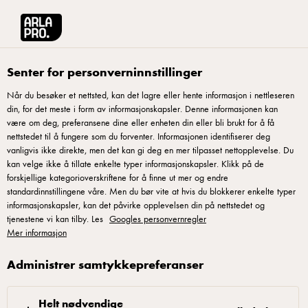
Arla® Pro Norge
Oppskrifter
Klassisk ostekake
Senter for personverninnstillinger
Når du besøker et nettsted, kan det lagre eller hente informasjon i nettleseren
din, for det meste i form av informasjonskapsler. Denne informasjonen kan
Klassisk ostekake
være om deg, preferansene dine eller enheten din eller bli brukt for å få
nettstedet til å fungere som du forventer. Informasjonen identifiserer deg
Ostekaken skal ikke bakes i ovnen. Disse ostekremkakene
vanligvis ikke direkte, men det kan gi deg en mer tilpasset nettopplevelse. Du
kan velge ikke å tillate enkelte typer informasjonskapsler. Klikk på de
piskes raskt sammen og settes i kjøleskapet. Topp med frukt
forskjellige kategorioverskriftene for å finne ut mer og endre
og bær etter sesong.
standardinnstillingene våre. Men du bør vite at hvis du blokkerer enkelte typer
informasjonskapsler, kan det påvirke opplevelsen din på nettstedet og
tjenestene vi kan tilby. Les
Googles personvernregler
Mer informasjon
Bunn
Administrer samtykkepreferanser
Bland kjeksene med smeltet smør. Press
Helt nødvendige