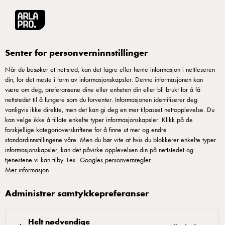
Arla® Pro Norge
Oppskrifter
Cottage cheese med pesto og tomater
Senter for personverninnstillinger
Når du besøker et nettsted, kan det lagre eller hente informasjon i nettleseren
din, for det meste i form av informasjonskapsler. Denne informasjonen kan
Cottage cheese med pesto
være om deg, preferansene dine eller enheten din eller bli brukt for å få
og tomater
nettstedet til å fungere som du forventer. Informasjonen identifiserer deg
vanligvis ikke direkte, men det kan gi deg en mer tilpasset nettopplevelse. Du
kan velge ikke å tillate enkelte typer informasjonskapsler. Klikk på de
Italienske smaker og proteiner, som toppes med søte tomater
forskjellige kategorioverskriftene for å finne ut mer og endre
standardinnstillingene våre. Men du bør vite at hvis du blokkerer enkelte typer
i forskjellige farger, blir et blikkfang på salatbordet. Kjøp
informasjonskapsler, kan det påvirke opplevelsen din på nettstedet og
ferdig pesto eller lag din egen med lagret ost og
tjenestene vi kan tilby. Les
Googles personvernregler
solsikkekjerner.
Mer informasjon
Administrer samtykkepreferanser
Helt nødvendige
Bland sammen cottage cheese og pesto. Topp med