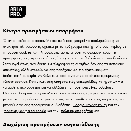
Arla® Pro Ελλάδα
Ιστορίες
Επωφεληθείτε από τις συμβουλές και την έμπν
Κέντρο προτιμήσεων απορρήτου
Όταν επισκέπτεστε οποιονδήποτε ιστότοπο, μπορεί να αποθηκεύσει ή να
ανακτήσει πληροφορίες σχετικά με το πρόγραμμα περιήγησής σας, κυρίως με
τη μορφή cookies. Οι πληροφορίες αυτές μπορεί να αφορούν εσάς, τις
προτιμήσεις σας, τη συσκευή σας ή να χρησιμοποιηθούν ώστε η τοποθεσία να
λειτουργεί όπως αναμένετε. Οι πληροφορίες συνήθως δεν σας ταυτοποιούν
απευθείας, αλλά μπορούν να σας παρέχουν μια πιο εξατομικευμένη
διαδικτυακή εμπειρία. Αν θέλετε, μπορείτε να μην επιτρέψετε ορισμένους
τύπους cookies. Κάντε κλικ στις διαφορετικές επικεφαλίδες κατηγοριών για
να μάθετε περισσότερα και να αλλάξετε τις προεπιλεγμένες ρυθμίσεις.
Ωστόσο, θα πρέπει να γνωρίζετε ότι ο αποκλεισμός ορισμένων τύπων cookies
μπορεί να επηρεάσει την εμπειρία σας στην τοποθεσία και τις υπηρεσίες που
μπορούμε να σας προσφέρουμε. Διαβάστε
Google Privacy Policy
και την
12 ΑΠΡΙΛΊΟΥ 2024
πολιτική μας για τα cookie
και την
πολιτική απορρήτου
μας
Επωφεληθείτε από τις
συμβουλές και την
Διαχείριση προτιμήσεων συγκατάθεσης