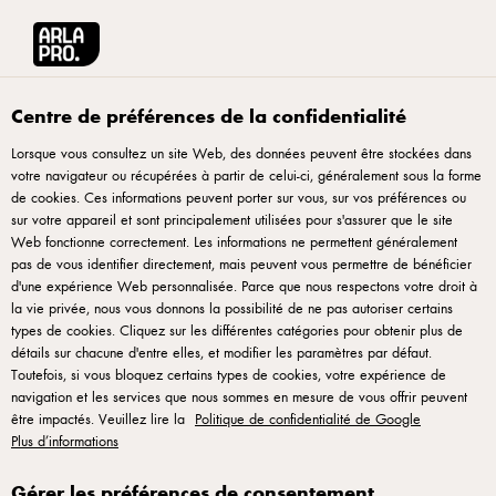
Arla® Pro
Recettes
Pâte à Piadina
Centre de préférences de la confidentialité
Lorsque vous consultez un site Web, des données peuvent être stockées dans
votre navigateur ou récupérées à partir de celui-ci, généralement sous la forme
Pâte à Piadina
de cookies. Ces informations peuvent porter sur vous, sur vos préférences ou
sur votre appareil et sont principalement utilisées pour s'assurer que le site
Recette pour une pâte à Piadina.
Web fonctionne correctement. Les informations ne permettent généralement
pas de vous identifier directement, mais peuvent vous permettre de bénéficier
d'une expérience Web personnalisée. Parce que nous respectons votre droit à
la vie privée, nous vous donnons la possibilité de ne pas autoriser certains
types de cookies. Cliquez sur les différentes catégories pour obtenir plus de
détails sur chacune d'entre elles, et modifier les paramètres par défaut.
Instructions
Toutefois, si vous bloquez certains types de cookies, votre expérience de
navigation et les services que nous sommes en mesure de vous offrir peuvent
Dans un grand bol ou un pétrin, mélangez la farine,
être impactés. Veuillez lire la
Politique de confidentialité de Google
Plus d’informations
la levure chimique et le sel.
Ajoutez l'huile d'olive à la farine et sablez le
Gérer les préférences de consentement