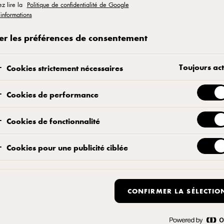
ez lire la
Politique de confidentialité de Google
’informations
nce des produits la
er les préférences de consentement
 : Chef Yi-Hsi Lee
Toujours act
Cookies strictement nécessaires
Cookies de performance
Cookies de fonctionnalité
Cookies pour une publicité ciblée
u
CONFIRMER LA SÉLECTIO
ue d'un chef pâtissier