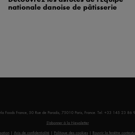
nationale danoise de pâtisserie
rla Foods France, 50 Rue de Paradis, 75010 Paris, France. Tel. +33 145 23 86 
S'abonner à la Newsletter
isation
|
Avis de confidentialité
|
Politique des cookies
|
Rouvrir la fenêtre context