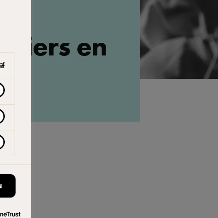
itiers en
if
N