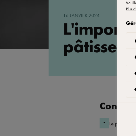
Veuill
Plus d
16 JANVIER 2024
L'importa
Gér
pâtisserie
Conten
Le point de v