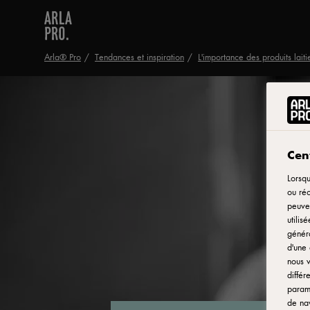
Arla® Pro
Tendances et inspiration
L'importance des produits laiti
Cent
Lorsqu
ou réc
peuven
utilis
généra
d'une 
nous v
différ
paramè
de nav