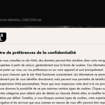
ers en pâtisserie : Chef Yi-Hsi Lee
re de préférences de la confidentialité
e vous consultez un site Web, des données peuvent être stockées dans votre navig
upérées à partir de celui-ci, généralement sous la forme de cookies. Ces informatio
t porter sur vous, sur vos préférences ou sur votre appareil et sont principalement
ées pour s'assurer que le site Web fonctionne correctement. Les informations ne perm
lement pas de vous identifier directement, mais peuvent vous permettre de bénéfic
expérience Web personnalisée. Parce que nous respectons votre droit à la vie priv
ous donnons la possibilité de ne pas autoriser certains types de cookies. Cliquez su
entes catégories pour obtenir plus de détails sur chacune d'entre elles, et modifier le
tres par défaut. Toutefois, si vous bloquez certains types de cookies, votre expéri
igation et les services que nous sommes en mesure de vous offrir peuvent être imp