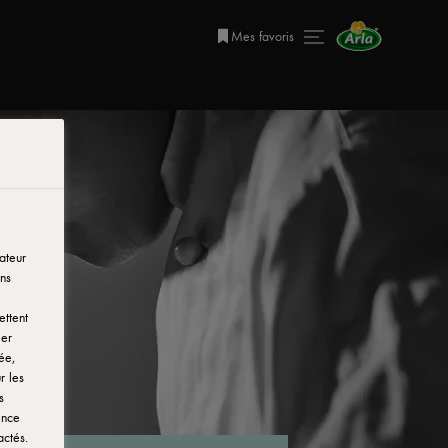
Mes favoris
ateur
ns
ettent
ier
ée,
r les
s
ence
actés.