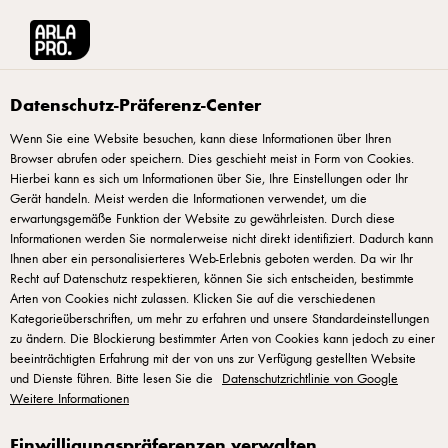
Arla® Pro
Rezepte
Club-Sandwich mit Havarti
Datenschutz-Präferenz-Center
Wenn Sie eine Website besuchen, kann diese Informationen über Ihren
Browser abrufen oder speichern. Dies geschieht meist in Form von Cookies.
Club-Sandwich mit Havarti
Hierbei kann es sich um Informationen über Sie, Ihre Einstellungen oder Ihr
Gerät handeln. Meist werden die Informationen verwendet, um die
Der klassische Charme des Club-Sandwichs mit einer frischen
erwartungsgemäße Funktion der Website zu gewährleisten. Durch diese
Informationen werden Sie normalerweise nicht direkt identifiziert. Dadurch kann
Note. Serviert auf dicken Scheiben Sandwichbrot und
Ihnen aber ein personalisierteres Web-Erlebnis geboten werden. Da wir Ihr
kombiniert mit würzigem Arla® Pro Havarti und Arla Buko®
Recht auf Datenschutz respektieren, können Sie sich entscheiden, bestimmte
Arten von Cookies nicht zulassen. Klicken Sie auf die verschiedenen
Typ India, ergänzt durch eine herzhafte, mit Kräutern
Kategorieüberschriften, um mehr zu erfahren und unsere Standardeinstellungen
verfeinerte Tomatensalsa. Gegrillte Hähnchenbrust und
zu ändern. Die Blockierung bestimmter Arten von Cookies kann jedoch zu einer
Bacon Jam sorgen für eine rauchige Tiefe.
beeinträchtigten Erfahrung mit der von uns zur Verfügung gestellten Website
und Dienste führen. Bitte lesen Sie die
Datenschutzrichtlinie von Google
Weitere Informationen
Einwilligungspräferenzen verwalten