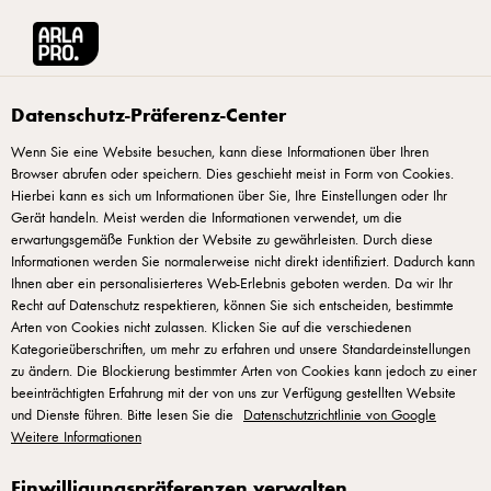
Arla® Pro
Rezepte
Chili-Bacon-Burger
Datenschutz-Präferenz-Center
Wenn Sie eine Website besuchen, kann diese Informationen über Ihren
Browser abrufen oder speichern. Dies geschieht meist in Form von Cookies.
Chili-Bacon-Burger
Hierbei kann es sich um Informationen über Sie, Ihre Einstellungen oder Ihr
Gerät handeln. Meist werden die Informationen verwendet, um die
erwartungsgemäße Funktion der Website zu gewährleisten. Durch diese
Informationen werden Sie normalerweise nicht direkt identifiziert. Dadurch kann
Ihnen aber ein personalisierteres Web-Erlebnis geboten werden. Da wir Ihr
Recht auf Datenschutz respektieren, können Sie sich entscheiden, bestimmte
Arten von Cookies nicht zulassen. Klicken Sie auf die verschiedenen
Das Burgerpatty zum gewünschten Gargrad grillen
Kategorieüberschriften, um mehr zu erfahren und unsere Standardeinstellungen
oder braten. In der letzten Minute zwei Scheiben
zu ändern. Die Blockierung bestimmter Arten von Cookies kann jedoch zu einer
Cheddar obenauf legen und idealerweise unter einer
beeinträchtigten Erfahrung mit der von uns zur Verfügung gestellten Website
und Dienste führen. Bitte lesen Sie die
Datenschutzrichtlinie von Google
Burgercloche schmelzen lassen.
Weitere Informationen
Burgerbun kurz mit den Schnittflächen nach unten
Einwilligungspräferenzen verwalten