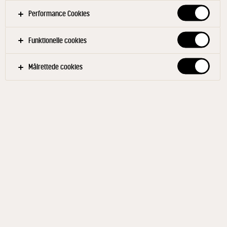
Performance Cookies
Funktionelle cookies
Målrettede cookies
ULKJÆR®
Pizzatopping 2 kg
ID: 66023 6x2 kg
Et produkt af høj kvalitet fremstillet af mælk og
vegetabilsk olie. Den er med sin meget milde smag
og sine specielle smelte- og bruningsegenskaber