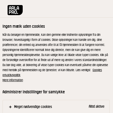
Arla® Pro
Produkter
Pizzatopping 2 kg
Ingen mælk uden cookies
Når du besøger en hjemmeside, kan den gemme eller indhente oplysninger fra din
browser, hovedsagelig i form af cookies. Disse oplysninger kan handle om dig, dine
præferencer, din enhed og anvendes ofte til at få hjemmesiden til at fungere korrekt.
Oplysningerne identificerer normalt ikke dig direkte, men de kan give dig en mere
personlig hjemmesideoplevelse. Du kan vælge ikke at tillade visse typer cookies. Klik på
de forskellige overskrifter for at finde ud af mere og ændre i vores standardindstillinger.
Du bør dog vide, at blokering af visse typer cookies kan eventuelt påvirke din oplevelse
med henblik på hjemmesiden og de tjenester, vi kan tilbyde. Læs venligst
Googles
privatlivspolitik
Mere information
Administrer indstillinger for samtykke
Altid aktive
Meget nødvendige cookies