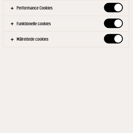
Performance Cookies
Funktionelle cookies
Målrettede cookies
ARLA® PRO
Øko Mozzarella revet 40+ 1
kg
ID: 69126 4x1 kg
Arla® Pro Øko revet Mozzarella er 100% dansk