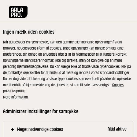
Arla® Pro
Produkter
Øko Mozzarella revet 40+ 1 kg
Ingen mælk uden cookies
Når du besøger en hjemmeside, kan den gemme eller indhente oplysninger fra din
browser, hovedsagelig i form af cookies. Disse oplysninger kan handle om dig, dine
præferencer, din enhed og anvendes ofte til at få hjemmesiden til at fungere korrekt.
Oplysningerne identificerer normalt ikke dig direkte, men de kan give dig en mere
personlig hjemmesideoplevelse. Du kan vælge ikke at tillade visse typer cookies. Klik på
de forskellige overskrifter for at finde ud af mere og ændre i vores standardindstillinger.
Du bør dog vide, at blokering af visse typer cookies kan eventuelt påvirke din oplevelse
med henblik på hjemmesiden og de tjenester, vi kan tilbyde. Læs venligst
Googles
privatlivspolitik
Mere information
Administrer indstillinger for samtykke
Altid aktive
Meget nødvendige cookies