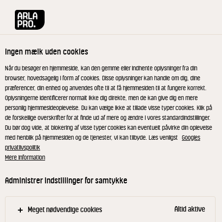
Arla® Pro
Produkter
Hytteost naturel 450 g
Ingen mælk uden cookies
Når du besøger en hjemmeside, kan den gemme eller indhente oplysninger fra din
browser, hovedsagelig i form af cookies. Disse oplysninger kan handle om dig, dine
præferencer, din enhed og anvendes ofte til at få hjemmesiden til at fungere korrekt.
Oplysningerne identificerer normalt ikke dig direkte, men de kan give dig en mere
personlig hjemmesideoplevelse. Du kan vælge ikke at tillade visse typer cookies. Klik på
de forskellige overskrifter for at finde ud af mere og ændre i vores standardindstillinger.
Du bør dog vide, at blokering af visse typer cookies kan eventuelt påvirke din oplevelse
med henblik på hjemmesiden og de tjenester, vi kan tilbyde. Læs venligst
Googles
privatlivspolitik
Mere information
Administrer indstillinger for samtykke
Altid aktive
Meget nødvendige cookies