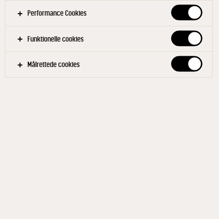
Performance Cookies
Funktionelle cookies
Målrettede cookies
ARLA KAROLINES KØKKEN®
Hytteost naturel 450 g
ID: 9869 6x450 g
Arla Karolines Køkken® hytteost er en mild friskost
med fine bløde ostekorn rørt med en smule frisk
fløde. Nyd den på en skive groft brød, i varme retter