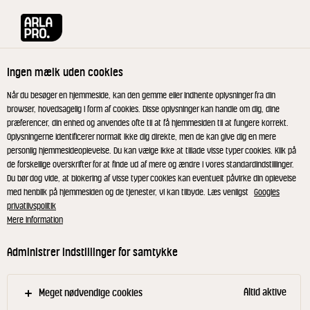
Arla® Pro
Produkter
Danbo Mellemlagret m. kommen 45+ 520 g
Ingen mælk uden cookies
Når du besøger en hjemmeside, kan den gemme eller indhente oplysninger fra din
browser, hovedsagelig i form af cookies. Disse oplysninger kan handle om dig, dine
præferencer, din enhed og anvendes ofte til at få hjemmesiden til at fungere korrekt.
RIBERHUS®
Oplysningerne identificerer normalt ikke dig direkte, men de kan give dig en mere
Danbo Mellemlagret m.
personlig hjemmesideoplevelse. Du kan vælge ikke at tillade visse typer cookies. Klik på
de forskellige overskrifter for at finde ud af mere og ændre i vores standardindstillinger.
kommen 45+ 520 g
Du bør dog vide, at blokering af visse typer cookies kan eventuelt påvirke din oplevelse
med henblik på hjemmesiden og de tjenester, vi kan tilbyde. Læs venligst
Googles
privatlivspolitik
Mere information
ID: 592177 12x520 g
Administrer indstillinger for samtykke
Riberhus® Kommen er en fyldig ost med en let
krydret smag og god skærefast konsistens. Passer
perfekt til morgenmaden, rugbrødsmadden eller som
Altid aktive
Meget nødvendige cookies
en hapser, når lysten melder sig. - Ost med blød