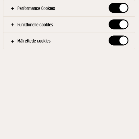
cremet konsistens - Karakterfuld og aromatisk
Performance Cookies
ostesmag
Funktionelle cookies
Find din konsulent
Målrettede cookies
KØB NU
TILFØJ TIL FAVORITTER