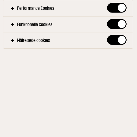
Performance Cookies
Funktionelle cookies
Målrettede cookies
COCIO®
Classic chokolademælk 2%
600 ml
ID: 49593 10x600 ml
Cocio Classic er en rigtig klassiker. Udviklet med