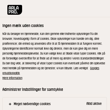
Arla® Pro
Produkter
Classic chokolademælk 2% 600 ml
Ingen mælk uden cookies
Når du besøger en hjemmeside, kan den gemme eller indhente oplysninger fra din
browser, hovedsagelig i form af cookies. Disse oplysninger kan handle om dig, dine
præferencer, din enhed og anvendes ofte til at få hjemmesiden til at fungere korrekt.
Oplysningerne identificerer normalt ikke dig direkte, men de kan give dig en mere
personlig hjemmesideoplevelse. Du kan vælge ikke at tillade visse typer cookies. Klik på
de forskellige overskrifter for at finde ud af mere og ændre i vores standardindstillinger.
Du bør dog vide, at blokering af visse typer cookies kan eventuelt påvirke din oplevelse
med henblik på hjemmesiden og de tjenester, vi kan tilbyde. Læs venligst
Googles
privatlivspolitik
Mere information
Administrer indstillinger for samtykke
Altid aktive
Meget nødvendige cookies