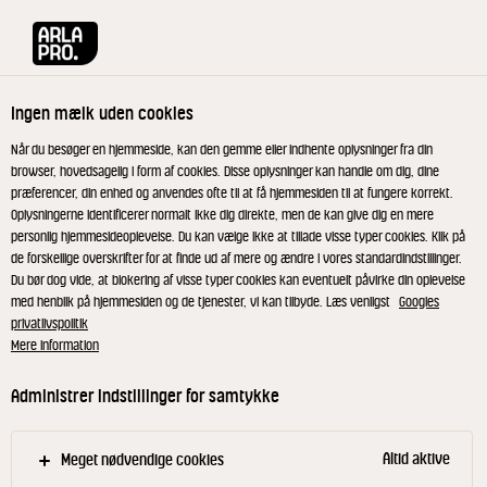
Arla® Pro
Opskrifter
Sandwich med avocado og grøn pestocreme
Ingen mælk uden cookies
Sandwich med avocado og
Når du besøger en hjemmeside, kan den gemme eller indhente oplysninger fra din
browser, hovedsagelig i form af cookies. Disse oplysninger kan handle om dig, dine
grøn pestocreme
præferencer, din enhed og anvendes ofte til at få hjemmesiden til at fungere korrekt.
Oplysningerne identificerer normalt ikke dig direkte, men de kan give dig en mere
personlig hjemmesideoplevelse. Du kan vælge ikke at tillade visse typer cookies. Klik på
de forskellige overskrifter for at finde ud af mere og ændre i vores standardindstillinger.
Du bør dog vide, at blokering af visse typer cookies kan eventuelt påvirke din oplevelse
med henblik på hjemmesiden og de tjenester, vi kan tilbyde. Læs venligst
Googles
Fremgangsmåde:
privatlivspolitik
Mere information
Rør eller pisk salatost og pesto sammen.
Administrer indstillinger for samtykke
Smør olivenolie på brødskiverne og rist dem.
Fordel ostecremen på brødskiverne.
Altid aktive
Meget nødvendige cookies