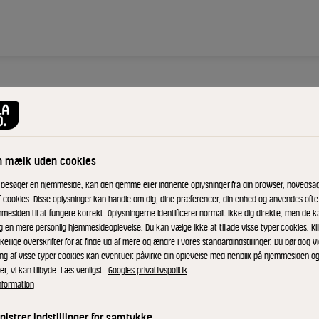
n mælk uden cookies
 besøger en hjemmeside, kan den gemme eller indhente oplysninger fra din browser, hovedsage
fyldes med
f cookies. Disse oplysninger kan handle om dig, dine præferencer, din enhed og anvendes ofte t
mesiden til at fungere korrekt. Oplysningerne identificerer normalt ikke dig direkte, men de k
eller bagt
g en mere personlig hjemmesideoplevelse. Du kan vælge ikke at tillade visse typer cookies. Kl
det er koldt,
kellige overskrifter for at finde ud af mere og ændre i vores standardindstillinger. Du bør dog vi
 en sprød
ing af visse typer cookies kan eventuelt påvirke din oplevelse med henblik på hjemmesiden o
er, vi kan tilbyde. Læs venligst
Googles privatlivspolitik
nformation
istrer indstillinger for samtykke