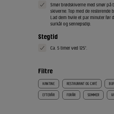
Smør brødskiverne med smør på be
skiverne. Top med de resterende br
Lad dem hvile et par minuter før
surkål og sennepsdip.
Stegtid
Ca. 5 timer ved 125°.
Filtre
KANTINE
RESTAURANT OG CAFÉ
BU
EFTERÅR
FORÅR
SOMMER
V