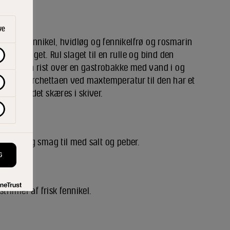
ve
Bland fennikel, hvidløg og fennikelfrø og rosmarin
svinelaget. Rul slaget til en rulle og bind den
en på en rist over en gastrobakke med vand i og
 grille porchettaen ved maxtemperatur til den har et
le inden det skæres i skiver.
ævn dip og smag til med salt og peber.
G
rimler af frisk fennikel.