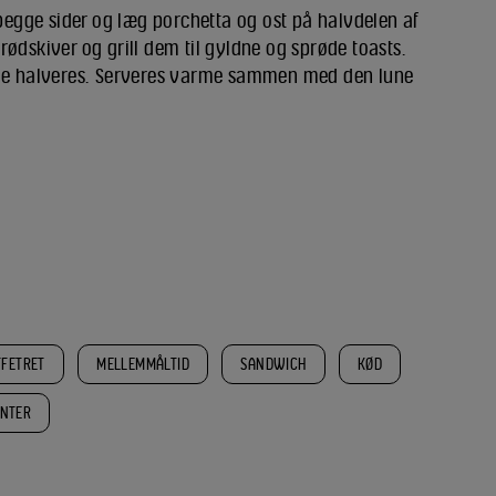
gge sider og læg porchetta og ost på halvdelen af
ødskiver og grill dem til gyldne og sprøde toasts.
 de halveres. Serveres varme sammen med den lune
FFETRET
MELLEMMÅLTID
SANDWICH
KØD
INTER