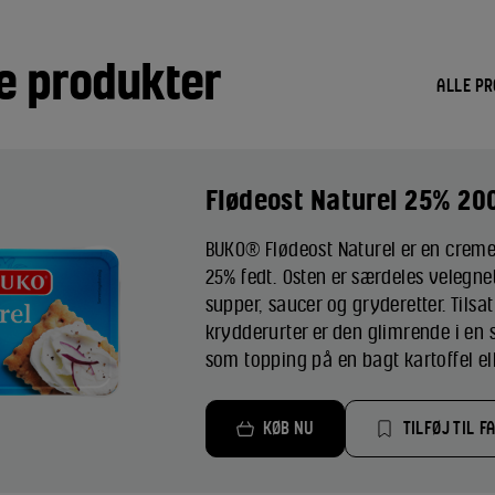
e produkter
ALLE P
Flødeost Naturel 25% 20
BUKO® Flødeost Naturel er en creme
25% fedt. Osten er særdeles velegnet
supper, saucer og gryderetter. Tilsat
krydderurter er den glimrende i en 
som topping på en bagt kartoffel elle
KØB NU
TILFØJ TIL F