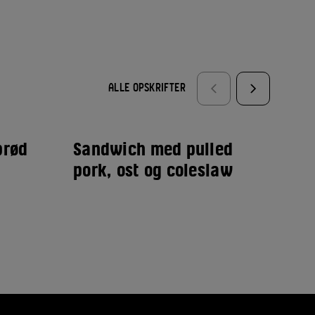
ALLE OPSKRIFTER
brød
Sandwich med pulled
Gu
pork, ost og coleslaw
hv
af
so