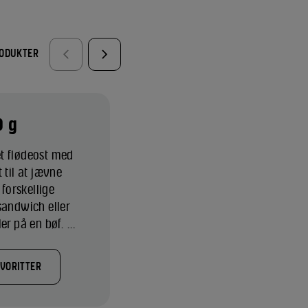
RODUKTER
0 g
t flødeost med
 til at jævne
 forskellige
sandwich eller
r på en bøf. ...
AVORITTER