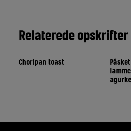
Relaterede opskrifter
Choripan toast
Påsket
lammek
agurke