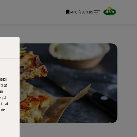
Mine favoritter
lig i
il at
an
ik på
de, at
g de