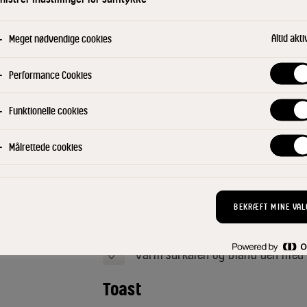
Porchetta
Altid akti
Meget nødvendige cookies
Skær skorpen på svineslaget væk. 
med salt og bred blandingen ud på 
Performance Cookies
stramt med bomuldssnor. Læg rull
steg kødet i ovnen. Slut af med at
Funktionelle cookies
flot stegt udseende. Lad kødet hvi
Målrettede cookies
Sennepsdip
Bland alle ingredienserne til en j
BEKRÆFT MINE VAL
Surkål
Varm surkålen og bland den med st
Toast