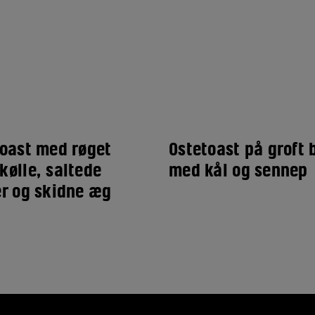
oast med røget
Ostetoast på groft 
ølle, saltede
med kål og sennep
r og skidne æg