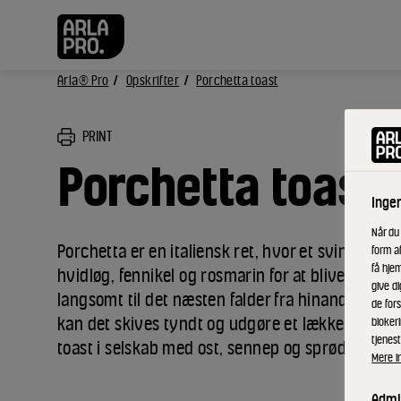
Arla® Pro
Opskrifter
Porchetta toast
PRINT
Porchetta toast
Inge
Når du
Porchetta er en italiensk ret, hvor et svineslag 
form a
få hjem
hvidløg, fennikel og rosmarin for at blive grillet 
give di
langsomt til det næsten falder fra hinanden. Når 
de fors
kan det skives tyndt og udgøre et lækkert fyld i
bloker
tjenest
toast i selskab med ost, sennep og sprød surkål.
Mere i
Admin