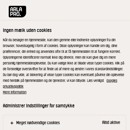
Arla® Pro
Opskrifter
Banana, blueberry & coffee smoothie
Ingen mælk uden cookies
Banana, blueberry & coffee
Når du besøger en hjemmeside, kan den gemme eller indhente oplysninger fra din
browser, hovedsagelig i form af cookies. Disse oplysninger kan handle om dig, dine
smoothie
præferencer, din enhed og anvendes ofte til at få hjemmesiden til at fungere korrekt.
Oplysningerne identificerer normalt ikke dig direkte, men de kan give dig en mere
personlig hjemmesideoplevelse. Du kan vælge ikke at tillade visse typer cookies. Klik på
de forskellige overskrifter for at finde ud af mere og ændre i vores standardindstillinger.
Du bør dog vide, at blokering af visse typer cookies kan eventuelt påvirke din oplevelse
med henblik på hjemmesiden og de tjenester, vi kan tilbyde. Læs venligst
Googles
Kom alle ingredienser (undtagen Cold Foam) i en
privatlivspolitik
Mere information
høj blender.
Blend, indtil drikken er jævn, og hæld smoothien i
Administrer indstillinger for samtykke
et højt glas.
Pynt med Cold Foam og tørrede blomster.
Altid aktive
Meget nødvendige cookies