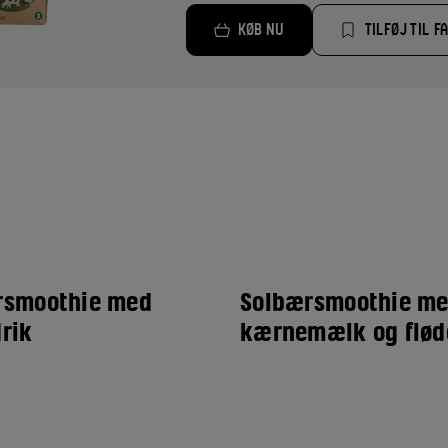
KØB NU
TILFØJ TIL F
rsmoothie med
Solbærsmoothie m
rik
kærnemælk og flød