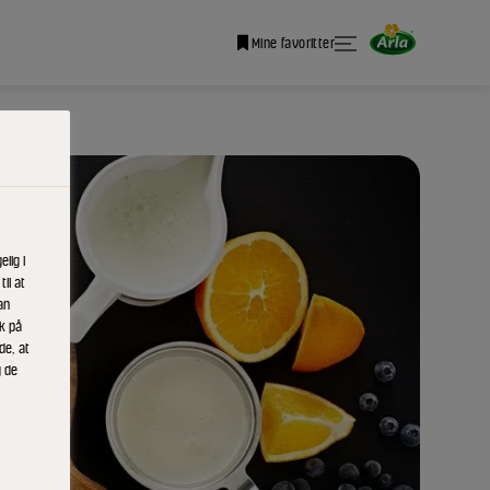
Mine favoritter
lig i
il at
an
ik på
de, at
g de