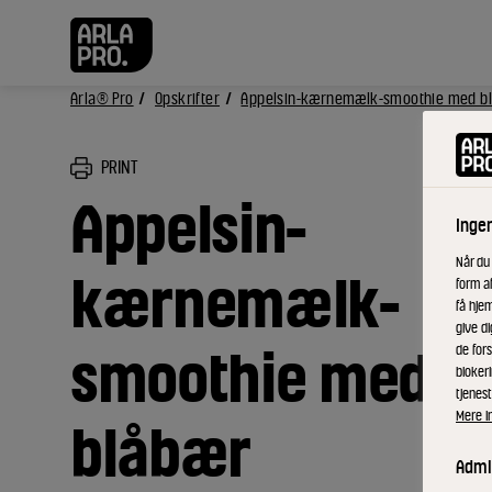
Arla® Pro
Opskrifter
Appelsin-kærnemælk-smoothie med b
PRINT
Appelsin-
Inge
Når du
kærnemælk-
form a
få hjem
give di
smoothie med
de fors
bloker
tjenest
Mere i
blåbær
Admin