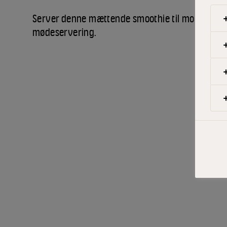
Server denne mættende smoothie til morgenmad
mødeservering.