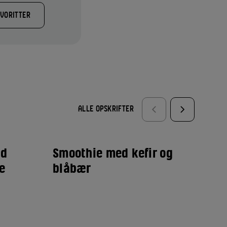
AVORITTER
ALLE OPSKRIFTER
ed
Smoothie med kefir og
Sm
e
blåbær
ba