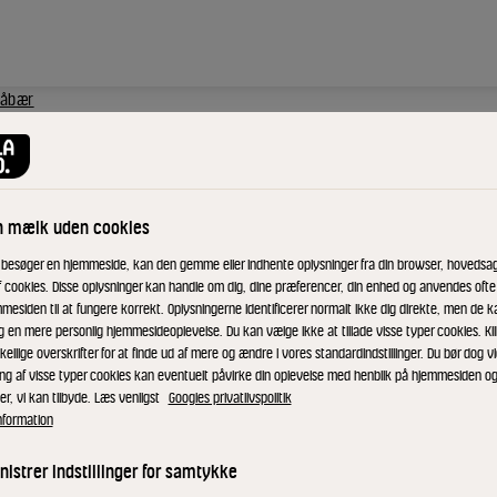
låbær
n mælk uden cookies
 besøger en hjemmeside, kan den gemme eller indhente oplysninger fra din browser, hovedsage
f cookies. Disse oplysninger kan handle om dig, dine præferencer, din enhed og anvendes ofte t
mesiden til at fungere korrekt. Oplysningerne identificerer normalt ikke dig direkte, men de k
g en mere personlig hjemmesideoplevelse. Du kan vælge ikke at tillade visse typer cookies. Kl
kellige overskrifter for at finde ud af mere og ændre i vores standardindstillinger. Du bør dog vi
ing af visse typer cookies kan eventuelt påvirke din oplevelse med henblik på hjemmesiden o
er, vi kan tilbyde. Læs venligst
Googles privatlivspolitik
nformation
istrer indstillinger for samtykke