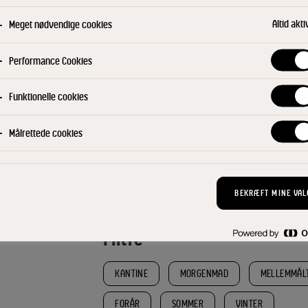
 eller som
Altid akti
Meget nødvendige cookies
Performance Cookies
Funktionelle cookies
Skær appelsiner i mindre stykker 
Målrettede cookies
Kom appelsintern, kærnemælk og d
hurtigste hastighed til en jævn b
gennem en sigte og server i iskolde
BEKRÆFT MINE VAL
Filtre
KANTINE
MORGENMAD
MELLEMMÅL
FORÅR
SOMMER
VINTER