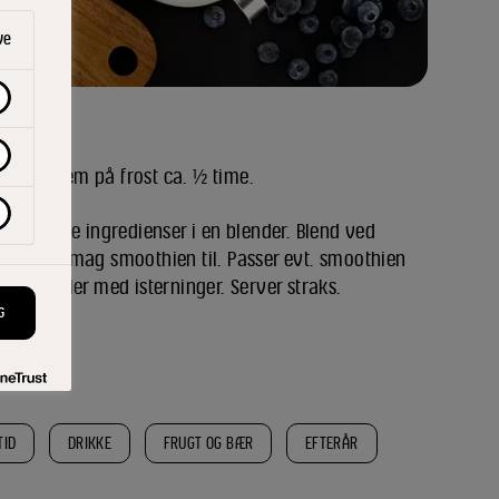
ve
og læg dem på frost ca. ½ time.
e øvrige ingredienser i en blender. Blend ved
landing. Smag smoothien til. Passer evt. smoothien
 glas eller med isterninger. Server straks.
G
TID
DRIKKE
FRUGT OG BÆR
EFTERÅR