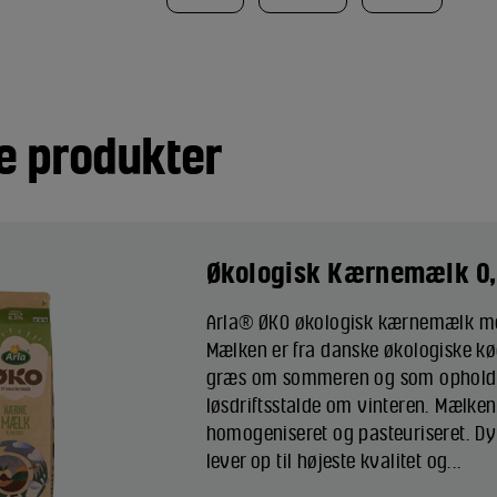
e produkter
Økologisk Kærnemælk 0,
Arla® ØKO økologisk kærnemælk me
Mælken er fra danske økologiske køe
græs om sommeren og som opholder
løsdriftsstalde om vinteren. Mælken
homogeniseret og pasteuriseret. D
lever op til højeste kvalitet og...