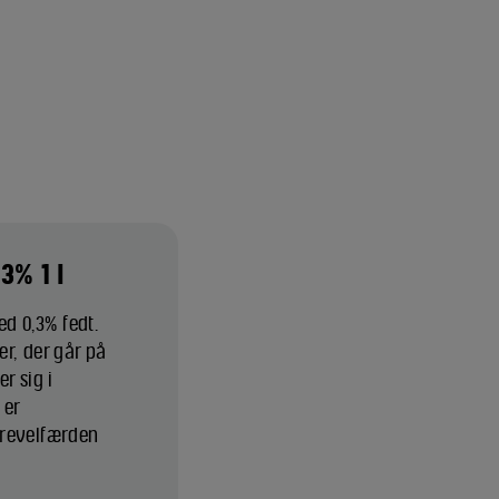
3% 1 l
d 0,3% fedt.
r, der går på
 sig i
 er
yrevelfærden