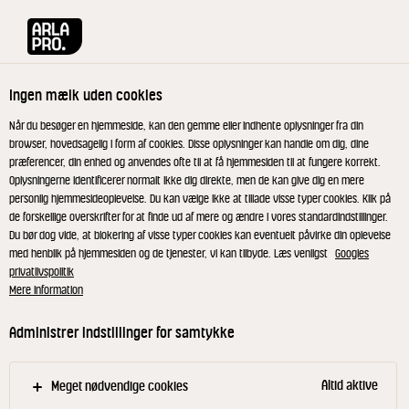
Arla® Pro
Opskrifter
Appelsin og kardemomme smoothie
Ingen mælk uden cookies
Appelsin og kardemomme
Når du besøger en hjemmeside, kan den gemme eller indhente oplysninger fra din
browser, hovedsagelig i form af cookies. Disse oplysninger kan handle om dig, dine
smoothie
præferencer, din enhed og anvendes ofte til at få hjemmesiden til at fungere korrekt.
Oplysningerne identificerer normalt ikke dig direkte, men de kan give dig en mere
personlig hjemmesideoplevelse. Du kan vælge ikke at tillade visse typer cookies. Klik på
En kølende smoothie med skyr, kærnemælk og
de forskellige overskrifter for at finde ud af mere og ændre i vores standardindstillinger.
Du bør dog vide, at blokering af visse typer cookies kan eventuelt påvirke din oplevelse
appelsinjuice.
med henblik på hjemmesiden og de tjenester, vi kan tilbyde. Læs venligst
Googles
privatlivspolitik
Mere information
Kom skyr, kærnemælk, appelsinsaft og de øvrige
Administrer indstillinger for samtykke
ingredienser i en blender. Blend det ved hurtigste
hastighed i ca. 30 sek. Server i kolde glas evt.
Altid aktive
Meget nødvendige cookies
med sugerør.