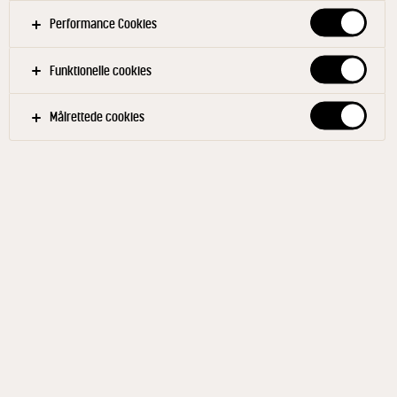
Performance Cookies
Filtre
Funktionelle cookies
KANTINE
MORGENMAD
MELLEMMÅLTID
Målrettede cookies
DRIKKE
FRUGT OG BÆR
EFTERÅR
FORÅR
SOMMER
VINTER
GLUTENFRI
Relaterede produkter