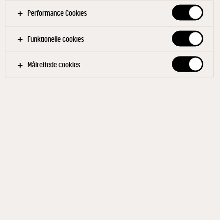
forretning.
Performance Cookies
Funktionelle cookies
Målrettede cookies
Indhold
Brug ost til at fremhæve smagen med
Ost skaber balance
Speed processen op med en osteklokke
Takeaway-burgere har brug for takeaway-ost
VIS MERE
Der var engang én, der sagde: “En burger uden ost er