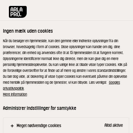
Arla® Pro
Inspiration
Osteeffekten
Ingen mælk uden cookies
Når du besøger en hjemmeside, kan den gemme eller indhente oplysninger fra din
browser, hovedsagelig i form af cookies. Disse oplysninger kan handle om dig, dine
præferencer, din enhed og anvendes ofte til at få hjemmesiden til at fungere korrekt.
Oplysningerne identificerer normalt ikke dig direkte, men de kan give dig en mere
personlig hjemmesideoplevelse. Du kan vælge ikke at tillade visse typer cookies. Klik på
de forskellige overskrifter for at finde ud af mere og ændre i vores standardindstillinger.
Du bør dog vide, at blokering af visse typer cookies kan eventuelt påvirke din oplevelse
med henblik på hjemmesiden og de tjenester, vi kan tilbyde. Læs venligst
Googles
privatlivspolitik
Mere information
27 AUGUST 2019
Administrer indstillinger for samtykke
Osteeffekten
Altid aktive
Meget nødvendige cookies
Sådan kan ost forbedre dine burgere og din