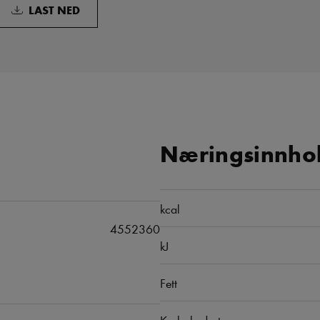
LAST NED
Næringsinnhol
kcal
4552360
kJ
Fett
Karbohydrater