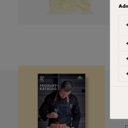
Adm
S
p