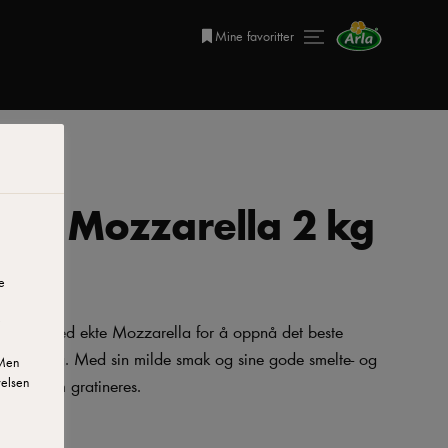
Mine favoritter
med Mozzarella 2 kg
e
blandet med ekte Mozzarella for å oppnå det beste
zatopping. Med sin milde smak og sine gode smelte- og
 Men
etter som gratineres.
velsen