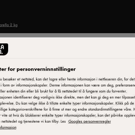
rella 2 kg
ARLA® PRO
Ulkjær Pizzatopping 
er for personverninnstillinger
 besøker et nettsted, kan det lagre eller hente informasjon i nettleseren din, for det
 i form av informasjonskapsler. Denne informasjonen kan være om deg, preferansen
ID: 21032
ller enheten din eller bli brukt for å få nettstedet til å fungere som du forventer.
asjonen identifiserer deg vanligvis ikke direkte, men det kan gi deg en mer tilpasset
Ulkjær Pizzatopping er laget av melk og vegetabilsk olje og 
plevelse. Du kan velge ikke å tillate enkelte typer informasjonskapsler. Klikk på de
resultatet. Blandingen består av 50% Mozzarella og 50% Piz
ellige kategorioverskriftene for å finne ut mer og endre standardinnstillingene våre.
bruningsegenskaper passer den perfekt til pizza og andre ovnsr
 vite at hvis du blokkerer enkelte typer informasjonskapsler, kan det påvirke opple
 nettstedet og tjenestene vi kan tilby. Les
Googles personvernregler
nformasjon
LEGG TIL I FAVORITTER