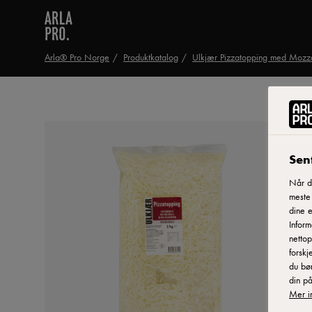
Arla® Pro Norge
Produktkatalog
Ulkjær Pizzatopping med Mozza
Sent
Når du
meste
dine e
Inform
nettop
forskj
du bør
din på
Mer i