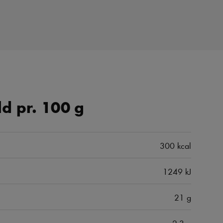
d pr. 100 g
300 kcal
1249 kJ
21 g
2,3 g