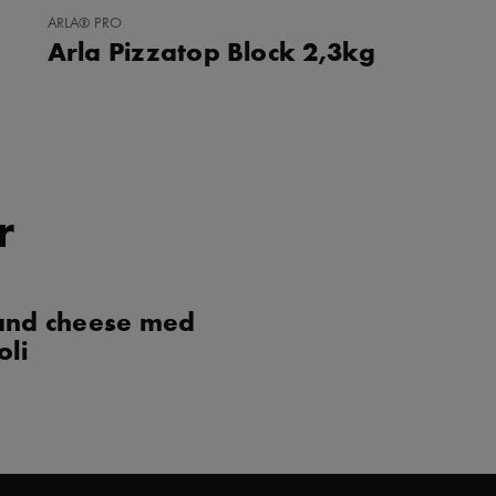
LEGG
ARLA® PRO
TIL
Arla Pizzatop Block 2,3kg
I
FAVORITTER
r
and cheese med
oli