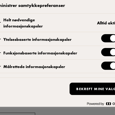
inistrer samtykkepreferanser
Helt nødvendige
Alltid akt
informasjonskapsler
Ytelsesbaserte informasjonskapsler
Funksjonsbaserte informasjonskapsler
Målrettede informasjonskapsler
Arla Pro produktkatalog:
BEKREFT MINE VAL
e vår nye produktkatalog! Last den ned i pdf her. Katalogen inneh
roduktene våre.