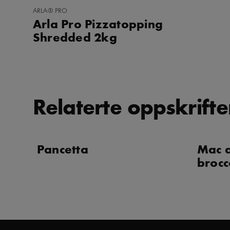
LEGG
ARLA® PRO
TIL
Arla Pro Pizzatopping
I
FAVORITTER
Shredded 2kg
Relaterte oppskrifte
Pancetta
Mac 
brocc