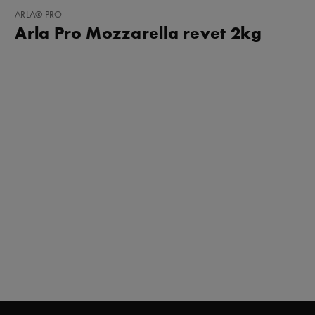
LEGG
ARLA® PRO
TIL
Arla Pro Mozzarella revet 2kg
I
FAVORITTER