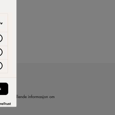
iv
G
older utfyllende informasjon om