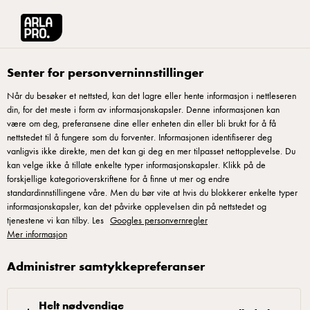
Arla® Pro Norge
Produktkatalog
Arla Protein Chocolate Pudding 200 g
Senter for personverninnstillinger
Når du besøker et nettsted, kan det lagre eller hente informasjon i nettleseren
din, for det meste i form av informasjonskapsler. Denne informasjonen kan
være om deg, preferansene dine eller enheten din eller bli brukt for å få
nettstedet til å fungere som du forventer. Informasjonen identifiserer deg
vanligvis ikke direkte, men det kan gi deg en mer tilpasset nettopplevelse. Du
kan velge ikke å tillate enkelte typer informasjonskapsler. Klikk på de
forskjellige kategorioverskriftene for å finne ut mer og endre
standardinnstillingene våre. Men du bør vite at hvis du blokkerer enkelte typer
informasjonskapsler, kan det påvirke opplevelsen din på nettstedet og
tjenestene vi kan tilby. Les
Googles personvernregler
Mer informasjon
Administrer samtykkepreferanser
Helt nødvendige