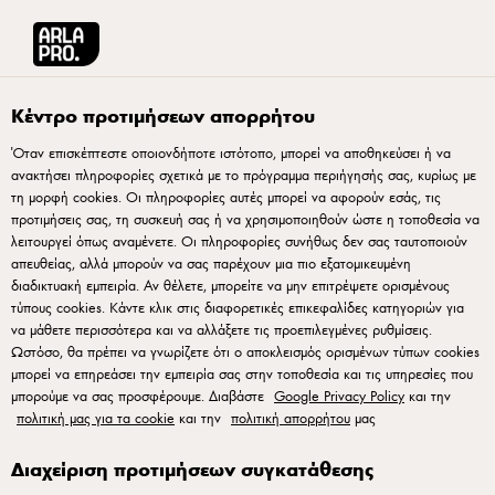
Arla® Pro Ελλάδα
Ιστορίες
Pinsa
Κέντρο προτιμήσεων απορρήτου
Όταν επισκέπτεστε οποιονδήποτε ιστότοπο, μπορεί να αποθηκεύσει ή να
ανακτήσει πληροφορίες σχετικά με το πρόγραμμα περιήγησής σας, κυρίως με
τη μορφή cookies. Οι πληροφορίες αυτές μπορεί να αφορούν εσάς, τις
προτιμήσεις σας, τη συσκευή σας ή να χρησιμοποιηθούν ώστε η τοποθεσία να
λειτουργεί όπως αναμένετε. Οι πληροφορίες συνήθως δεν σας ταυτοποιούν
απευθείας, αλλά μπορούν να σας παρέχουν μια πιο εξατομικευμένη
διαδικτυακή εμπειρία. Αν θέλετε, μπορείτε να μην επιτρέψετε ορισμένους
τύπους cookies. Κάντε κλικ στις διαφορετικές επικεφαλίδες κατηγοριών για
να μάθετε περισσότερα και να αλλάξετε τις προεπιλεγμένες ρυθμίσεις.
Ωστόσο, θα πρέπει να γνωρίζετε ότι ο αποκλεισμός ορισμένων τύπων cookies
μπορεί να επηρεάσει την εμπειρία σας στην τοποθεσία και τις υπηρεσίες που
μπορούμε να σας προσφέρουμε. Διαβάστε
Google Privacy Policy
και την
10 ΑΥΓΟΎΣΤΟΥ 2023
πολιτική μας για τα cookie
και την
πολιτική απορρήτου
μας
Pinsa
Διαχείριση προτιμήσεων συγκατάθεσης