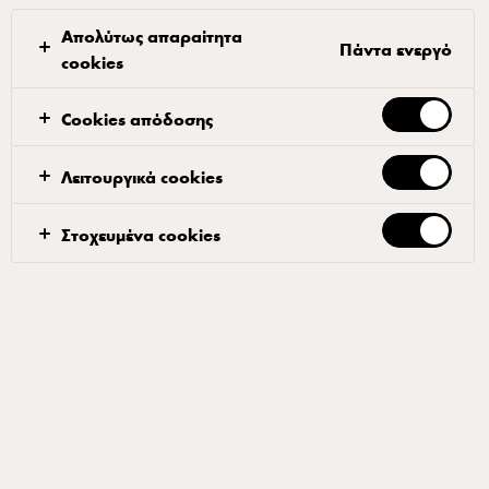
Απολύτως απαραίτητα
Πάντα ενεργό
cookies
Η Pinsa, τυπική της ρωμαϊκής κουζίνας, είναι ο πρόγονος της
πίτσας. Το όνομά του προέρχεται από τη λατινική λέξη
Cookies απόδοσης
pinsere, που σημαίνει "τεντώνω".
Λειτουργικά cookies
Η βάση της pinsa προετοιμάζεται ανοίγοντας τη ζύμη με τις
άκρες των δακτύλων για να αποκτήσει μια λιγότερο
Στοχευμένα cookies
κανονική εμφάνιση, παρόμοια με τις κινήσεις ενός
σύννεφου. Με απλά λόγια, η pinsa είναι ένα είδος focaccia
γεμάτο με νόστιμα υλικά.
Η ζύμη είναι ελαφριά, αέρινη και γεμάτη φυσαλίδες. Σε όλη
την Ευρώπη, ο τύπος αυτής της πίτσας εμφανίζεται ολοένα
και περισσότερο στα μενού των καινοτόμων εστιατορίων
και καταστημάτων.