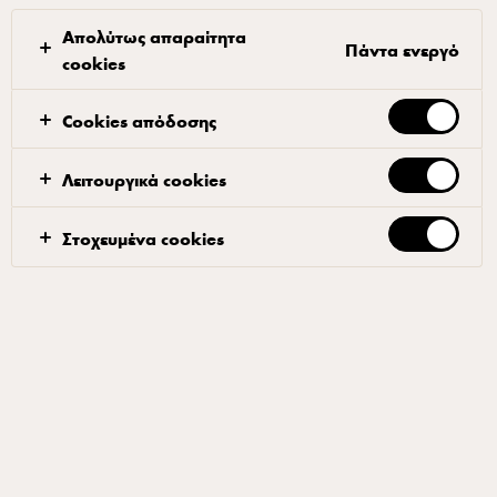
Απολύτως απαραίτητα
Πάντα ενεργό
cookies
Cookies απόδοσης
STARBUCKS®
Starbucks Doubleshot Espresso
Λειτουργικά cookies
200ml
Στοχευμένα cookies
ID: 27219 12x200 ml
Ένας ισορροπημένος συνδυασμός γάλακτος και διπλής
δόσης αυθεντικού καφέ Starbucks® espresso. Πιο
συγκεκριμένα, ο καφές Starbucks Doubleshot® φτιάχνεται
με υψηλής ποιότητας καφέ 100% Arabica και πιστοποίηση
Fairtrade, τον Espresso Roast®, που αποτελεί την καρδιά
όλων των ροφημάτων με βάση τον espresso στα
καταστήματα Starbucks.