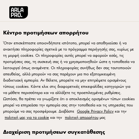
Arla® Pro Ελλάδα
Προϊόντα
Starbucks Doubleshot Espresso 200ml
Κέντρο προτιμήσεων απορρήτου
Όταν επισκέπτεστε οποιονδήποτε ιστότοπο, μπορεί να αποθηκεύσει ή να
ανακτήσει πληροφορίες σχετικά με το πρόγραμμα περιήγησής σας, κυρίως με
τη μορφή cookies. Οι πληροφορίες αυτές μπορεί να αφορούν εσάς, τις
προτιμήσεις σας, τη συσκευή σας ή να χρησιμοποιηθούν ώστε η τοποθεσία να
λειτουργεί όπως αναμένετε. Οι πληροφορίες συνήθως δεν σας ταυτοποιούν
απευθείας, αλλά μπορούν να σας παρέχουν μια πιο εξατομικευμένη
διαδικτυακή εμπειρία. Αν θέλετε, μπορείτε να μην επιτρέψετε ορισμένους
τύπους cookies. Κάντε κλικ στις διαφορετικές επικεφαλίδες κατηγοριών για
να μάθετε περισσότερα και να αλλάξετε τις προεπιλεγμένες ρυθμίσεις.
Ωστόσο, θα πρέπει να γνωρίζετε ότι ο αποκλεισμός ορισμένων τύπων cookies
μπορεί να επηρεάσει την εμπειρία σας στην τοποθεσία και τις υπηρεσίες που
μπορούμε να σας προσφέρουμε. Διαβάστε
Google Privacy Policy
και την
πολιτική μας για τα cookie
και την
πολιτική απορρήτου
μας
Διαχείριση προτιμήσεων συγκατάθεσης