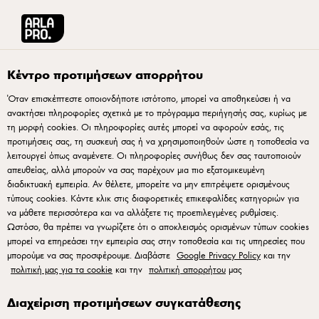
Arla® Pro Ελλάδα
Προϊόντα
Starbucks Cappuccino 220ml
Κέντρο προτιμήσεων απορρήτου
Όταν επισκέπτεστε οποιονδήποτε ιστότοπο, μπορεί να αποθηκεύσει ή να
ανακτήσει πληροφορίες σχετικά με το πρόγραμμα περιήγησής σας, κυρίως με
τη μορφή cookies. Οι πληροφορίες αυτές μπορεί να αφορούν εσάς, τις
προτιμήσεις σας, τη συσκευή σας ή να χρησιμοποιηθούν ώστε η τοποθεσία να
λειτουργεί όπως αναμένετε. Οι πληροφορίες συνήθως δεν σας ταυτοποιούν
απευθείας, αλλά μπορούν να σας παρέχουν μια πιο εξατομικευμένη
διαδικτυακή εμπειρία. Αν θέλετε, μπορείτε να μην επιτρέψετε ορισμένους
τύπους cookies. Κάντε κλικ στις διαφορετικές επικεφαλίδες κατηγοριών για
να μάθετε περισσότερα και να αλλάξετε τις προεπιλεγμένες ρυθμίσεις.
Ωστόσο, θα πρέπει να γνωρίζετε ότι ο αποκλεισμός ορισμένων τύπων cookies
μπορεί να επηρεάσει την εμπειρία σας στην τοποθεσία και τις υπηρεσίες που
μπορούμε να σας προσφέρουμε. Διαβάστε
Google Privacy Policy
και την
πολιτική μας για τα cookie
και την
πολιτική απορρήτου
μας
Διαχείριση προτιμήσεων συγκατάθεσης