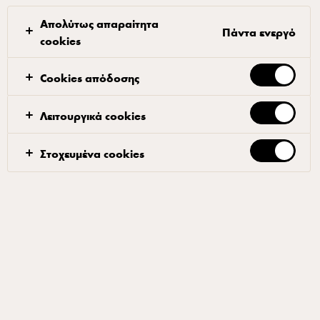
Απολύτως απαραίτητα
Πάντα ενεργό
cookies
Cookies απόδοσης
STARBUCKS®
Starbucks Cappuccino 220ml
Λειτουργικά cookies
ID: 49790 10x220 ml
Στοχευμένα cookies
ΠΡΟΣΘΉΚΗ ΣΤΑ ΑΓΑΠΗΜΈΝΑ
Πληροφορίες προϊόντος